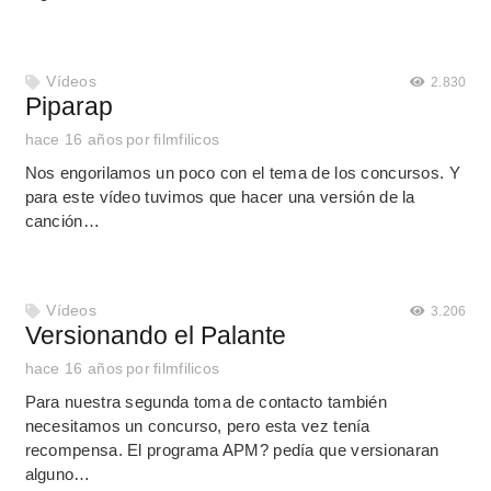
Vídeos
2.830
Piparap
hace 16 años
por
filmfilicos
Nos engorilamos un poco con el tema de los concursos. Y
para este vídeo tuvimos que hacer una versión de la
canción…
Vídeos
3.206
Versionando el Palante
hace 16 años
por
filmfilicos
Para nuestra segunda toma de contacto también
necesitamos un concurso, pero esta vez tenía
recompensa. El programa APM? pedía que versionaran
alguno…