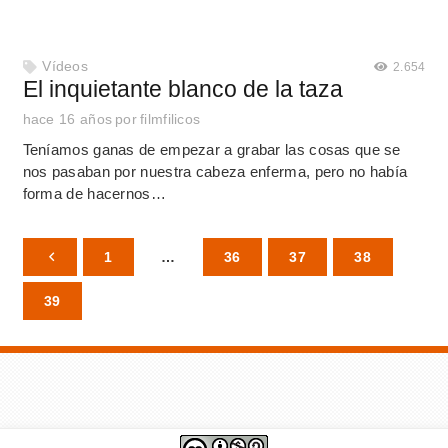
Vídeos
2.654
El inquietante blanco de la taza
hace 16 años
por
filmfilicos
Teníamos ganas de empezar a grabar las cosas que se
nos pasaban por nuestra cabeza enferma, pero no había
forma de hacernos…
1
…
36
37
38
39