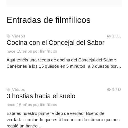
Entradas de filmfilicos
Vídeos
2.586
Cocina con el Concejal del Sabor
hace 15 años
por
filmfilicos
Aquí tenéis una receta de cocina del Concejal del Sabor:
Canelones a los 15 quesos en 5 minutos, a 3 quesos por…
Vídeos
5.213
3 hostias hacia el suelo
hace 16 años
por
filmfilicos
Este es nuestro primer vídeo de verdad. Bueno de
verdad… contando que está hecho con la cámara que nos
regaló un banco,…