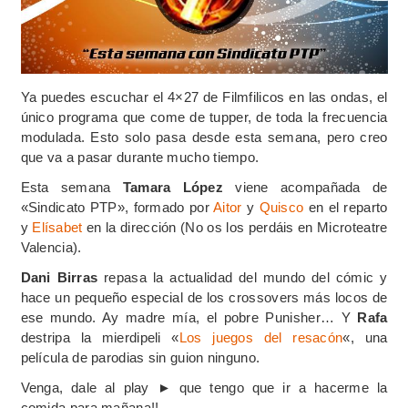
Ya puedes escuchar el 4×27 de Filmfilicos en las ondas, el
único programa que come de tupper, de toda la frecuencia
modulada. Esto solo pasa desde esta semana, pero creo
que va a pasar durante mucho tiempo.
Esta semana
Tamara López
viene acompañada de
«Sindicato PTP», formado por
Aitor
y
Quisco
en el reparto
y
Elísabet
en la dirección (No os los perdáis en Microteatre
Valencia).
Dani Birras
repasa la actualidad del mundo del cómic y
hace un pequeño especial de los crossovers más locos de
ese mundo. Ay madre mía, el pobre Punisher… Y
Rafa
destripa la mierdipeli «
Los juegos del resacón
«, una
película de parodias sin guion ninguno.
Venga, dale al play ► que tengo que ir a hacerme la
comida para mañana!!