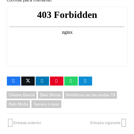
Chema García
Dani Birras
filmfilicos en las ondas T4
Rafa Mollá
Tamara López
Entrada anterior
Entrada siguiente