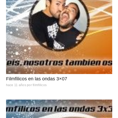
Filmfilicos en las ondas 3×07
hace 11 años
por
filmfilicos