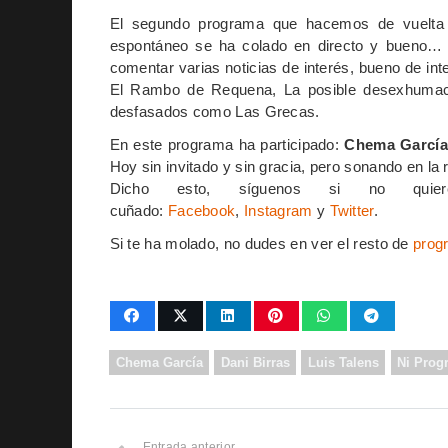
El segundo programa que hacemos de vuelta 
espontáneo se ha colado en directo y bueno… 
comentar varias noticias de interés, bueno de in
El Rambo de Requena, La posible desexhumaci
desfasados como Las Grecas.
En este programa ha participado:
Chema García
Hoy sin invitado y sin gracia, pero sonando en la 
Dicho esto, síguenos si no qui
cuñado:
Facebook
,
Instagram
y
Twitter
.
Si te ha molado, no dudes en ver el resto de
prog
Chema García
Dani Birras
Luis Talens
Ni Prog
Entrada anterior