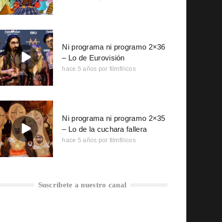
Ni programa ni programo 2×36
– Lo de Eurovisión
hace 5 años
por
filmfilicos
Ni programa ni programo 2×35
– Lo de la cuchara fallera
hace 5 años
por
filmfilicos
Suscríbete a nuestro canal