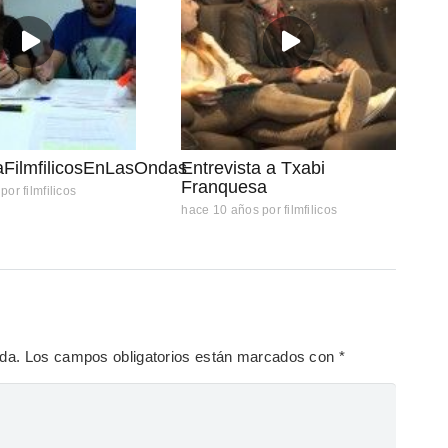
aFilmfilicosEnLasOndas
Entrevista a Txabi
Franquesa
por
filmfilicos
hace 10 años
por
filmfilicos
ada.
Los campos obligatorios están marcados con
*