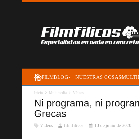
FILMBLOG
NUESTRAS COSAS
MULTI
Inicio
Multimedia
Vídeos
Ni programa, ni progr
Grecas
Vídeos
filmfilicos
13 de junio de 2020