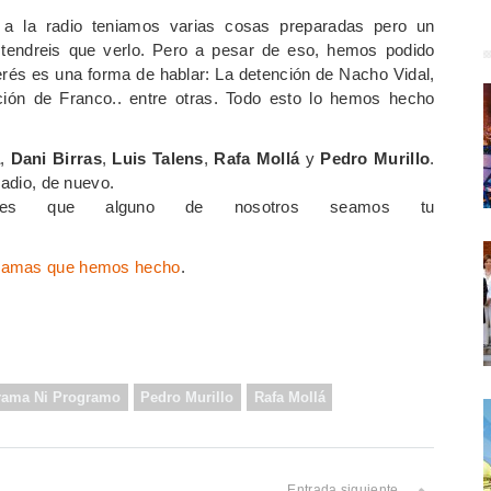
a la radio teniamos varias cosas preparadas pero un
tendreis que verlo. Pero a pesar de eso, hemos podido
terés es una forma de hablar: La detención de Nacho Vidal,
ón de Franco.. entre otras. Todo esto lo hemos hecho
,
Dani Birras
,
Luis Talens
,
Rafa Mollá
y
Pedro Murillo
.
radio, de nuevo.
eres que alguno de nosotros seamos tu
ramas que hemos hecho
.
rama Ni Programo
Pedro Murillo
Rafa Mollá
Entrada siguiente