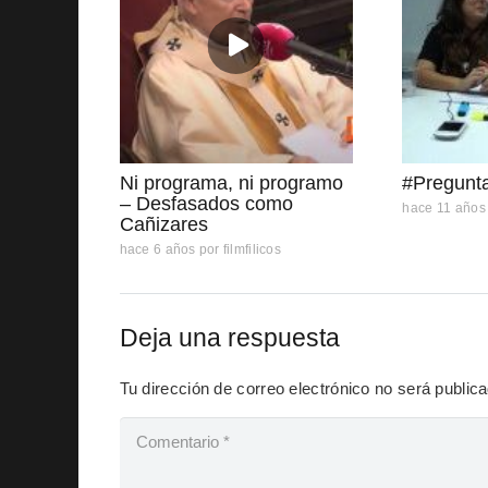
Ni programa, ni programo
#Pregunt
– Desfasados como
hace 11 años
Cañizares
hace 6 años
por
filmfilicos
Deja una respuesta
Tu dirección de correo electrónico no será public