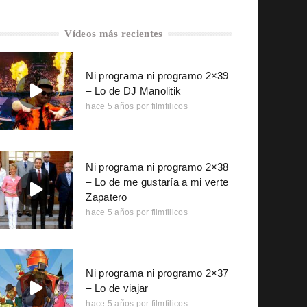
Vídeos más recientes
Ni programa ni programo 2×39
– Lo de DJ Manolitik
hace 5 años
por
filmfilicos
Ni programa ni programo 2×38
– Lo de me gustaría a mi verte
Zapatero
hace 5 años
por
filmfilicos
Ni programa ni programo 2×37
– Lo de viajar
hace 5 años
por
filmfilicos