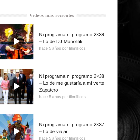
Vídeos más recientes
Ni programa ni programo 2×39
– Lo de DJ Manolitik
hace 5 años
por
filmfilicos
Ni programa ni programo 2×38
– Lo de me gustaría a mi verte
Zapatero
hace 5 años
por
filmfilicos
Ni programa ni programo 2×37
– Lo de viajar
hace 5 años
por
filmfilicos