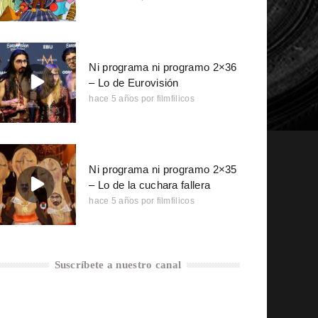
Ni programa ni programo 2×36
– Lo de Eurovisión
hace 5 años
por
filmfilicos
Ni programa ni programo 2×35
– Lo de la cuchara fallera
hace 5 años
por
filmfilicos
Suscríbete a nuestro canal