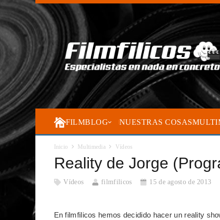
FILMBLOG
NUESTRAS COSAS
MULTI
Inicio
Multimedia
Vídeos
Reality de Jorge (Prog
Vídeos
filmfilicos
15 de agosto de 2013
En filmfilicos hemos decidido hacer un reality sh