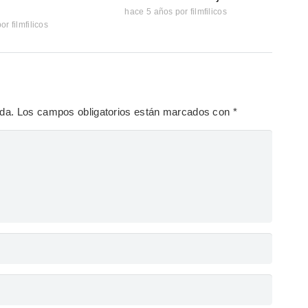
hace 5 años
por
filmfilicos
por
filmfilicos
ada.
Los campos obligatorios están marcados con
*