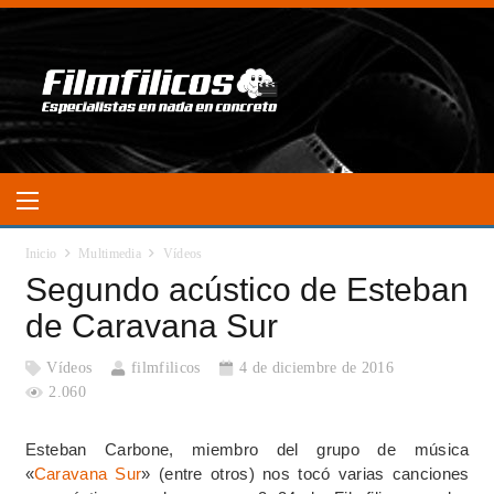
Inicio
Multimedia
Vídeos
Segundo acústico de Esteban
de Caravana Sur
Vídeos
filmfilicos
4 de diciembre de 2016
2.060
Esteban Carbone, miembro del grupo de música
«
Caravana Sur
» (entre otros) nos tocó varias canciones