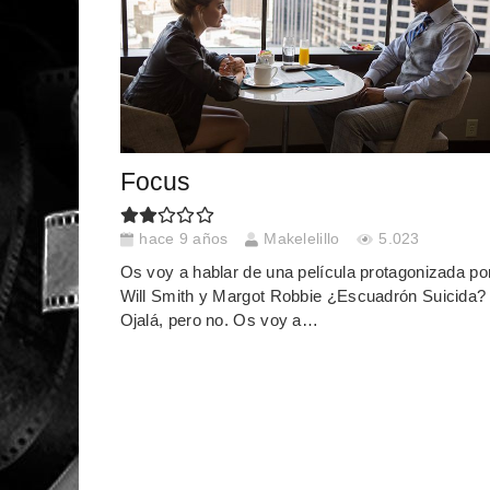
Focus
hace 9 años
Makelelillo
5.023
Os voy a hablar de una película protagonizada po
Will Smith y Margot Robbie ¿Escuadrón Suicida?
Ojalá, pero no. Os voy a…