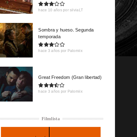
hace 10 años
por
silviaLT
Sombra y hueso. Segunda
temporada
hace 3 años
por
Palomiix
Great Freedom (Gran libertad)
hace 3 años
por
Palomiix
Filmlista