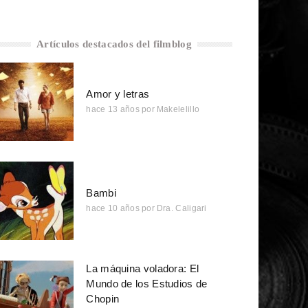
Artículos destacados del filmblog
Amor y letras
hace 13 años
por
Makelelillo
Bambi
hace 10 años
por
Dra. Caligari
La máquina voladora: El
Mundo de los Estudios de
Chopin