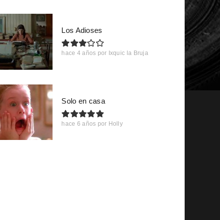
Los Adioses
hace 4 años
por
Ixquic la Bruja
Solo en casa
hace 6 años
por
Holly