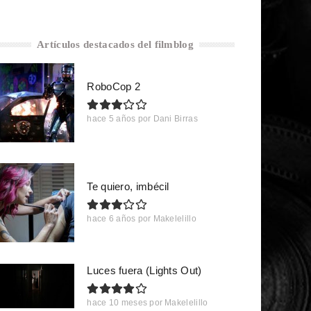
Artículos destacados del filmblog
RoboCop 2
hace 5 años
por
Dani Birras
Te quiero, imbécil
hace 6 años
por
Makelelillo
Luces fuera (Lights Out)
hace 10 meses
por
Makelelillo