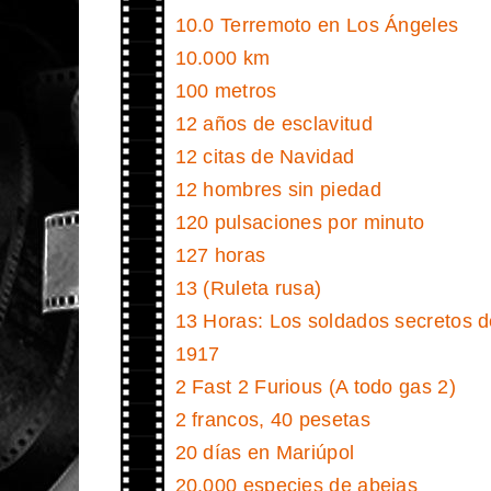
10.0 Terremoto en Los Ángeles
10.000 km
100 metros
12 años de esclavitud
12 citas de Navidad
12 hombres sin piedad
120 pulsaciones por minuto
127 horas
13 (Ruleta rusa)
13 Horas: Los soldados secretos 
1917
2 Fast 2 Furious (A todo gas 2)
2 francos, 40 pesetas
20 días en Mariúpol
20.000 especies de abejas