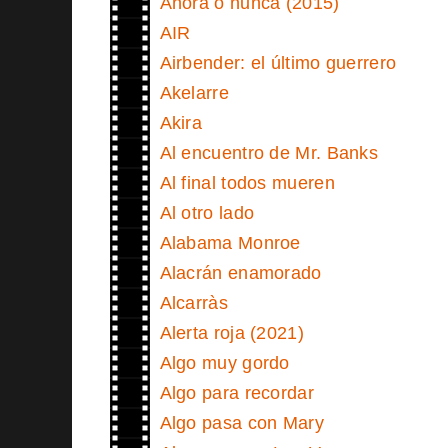
Ahora o nunca (2015)
AIR
Airbender: el último guerrero
Akelarre
Akira
Al encuentro de Mr. Banks
Al final todos mueren
Al otro lado
Alabama Monroe
Alacrán enamorado
Alcarràs
Alerta roja (2021)
Algo muy gordo
Algo para recordar
Algo pasa con Mary