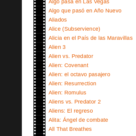
Algo pasa en Las Vegas
Algo que pasó en Año Nuevo
Aliados
Alice (Subservience)
Alicia en el País de las Maravillas
Alien 3
Alien vs. Predator
Alien: Covenant
Alien: el octavo pasajero
Alien: Resurrection
Alien: Romulus
Aliens vs. Predator 2
Aliens: El regreso
Alita: Ángel de combate
All That Breathes