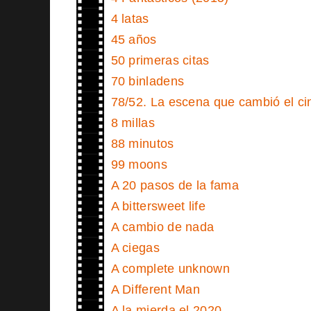
4 latas
45 años
50 primeras citas
70 binladens
78/52. La escena que cambió el ci
8 millas
88 minutos
99 moons
A 20 pasos de la fama
A bittersweet life
A cambio de nada
A ciegas
A complete unknown
A Different Man
A la mierda el 2020