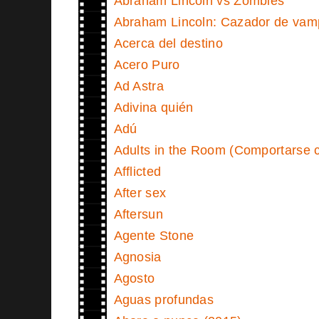
Abraham Lincoln vs Zombies
Abraham Lincoln: Cazador de vam
Acerca del destino
Acero Puro
Ad Astra
Adivina quién
Adú
Adults in the Room (Comportarse 
Afflicted
After sex
Aftersun
Agente Stone
Agnosia
Agosto
Aguas profundas