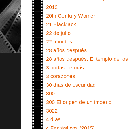
2012
20th Century Women
21 Blackjack
22 de julio
22 minutos
28 años después
28 años después: El templo de lo
3 bodas de más
3 corazones
30 días de oscuridad
300
300 El origen de un imperio
3022
4 días
4 Fantásticos (2015)