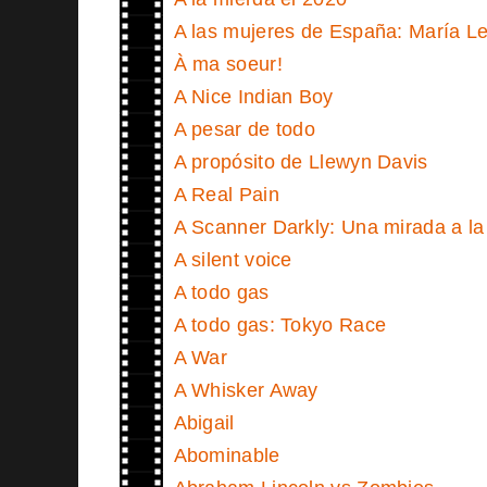
A las mujeres de España: María Le
À ma soeur!
A Nice Indian Boy
A pesar de todo
A propósito de Llewyn Davis
A Real Pain
A Scanner Darkly: Una mirada a la
A silent voice
A todo gas
A todo gas: Tokyo Race
A War
A Whisker Away
Abigail
Abominable