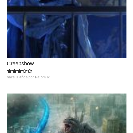
Creepshow
hace 3 años
por
Palomiix