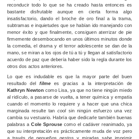
reconducir todo lo que se ha creado hasta entonces es
bastante disfrutable aunque en cierta forma algo
insatisfactorio, dando el broche de oro final a la trama,
subtramas e inquietudes que se habían ido manejando con
menor éxito y que finalmente, consiguen aterrizar de pie
firmemente desembocando en unos últimos minutos donde
la comedia, el drama y el terror adolescente se dan de la
mano, se miran a los ojos de tú a tú y llegan al satisfactorio
acuerdo de paz que debería haber sido la regla durante los
otros dos actos anteriores.
Lo que es indudable es que la mayor parte del buen
resultado del
filme
es gracias a la interpretación de
Kathryn Newton
como Lisa, ya que no tiene ningún miedo
al ridículo, a pasarse de vuelta, a tener química y empatía
cuando el momento lo requiere y a hacer que una chica
marginada resulte tan
cool
sin ningún esfuerzo una vez
cambia su vestuario. Habría que dedicarle también buenas
palabras a
Cole Sprouse
como el cadáver reanimado, ya
que su interpretación es prácticamente muda de voz pero
a través de pequeños gestos y miradas sabe imprimir