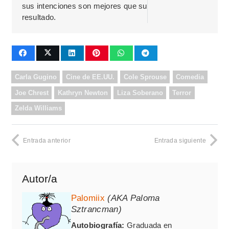
sus intenciones son mejores que su
resultado.
Carla Gugino
Cine de EE.UU.
Cole Sprouse
Comedia
Joe Chrest
Kathryn Newton
Liza Soberano
Terror
Zelda Williams
Entrada anterior
Entrada siguiente
Autor/a
Palomiix
(AKA Paloma
Sztrancman)
Autobiografía:
Graduada en