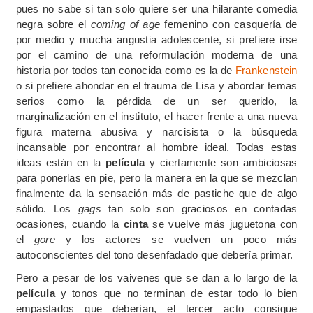
pues no sabe si tan solo quiere ser una hilarante comedia
negra sobre el
coming of age
femenino con casquería de
por medio y mucha angustia adolescente, si prefiere irse
por el camino de una reformulación moderna de una
historia por todos tan conocida como es la de
Frankenstein
o si prefiere ahondar en el trauma de Lisa y abordar temas
serios como la pérdida de un ser querido, la
marginalización en el instituto, el hacer frente a una nueva
figura materna abusiva y narcisista o la búsqueda
incansable por encontrar al hombre ideal. Todas estas
ideas están en la
película
y ciertamente son ambiciosas
para ponerlas en pie, pero la manera en la que se mezclan
finalmente da la sensación más de pastiche que de algo
sólido. Los
gags
tan solo son graciosos en contadas
ocasiones, cuando la
cinta
se vuelve más juguetona con
el
gore
y los actores se vuelven un poco más
autoconscientes del tono desenfadado que debería primar.
Pero a pesar de los vaivenes que se dan a lo largo de la
película
y tonos que no terminan de estar todo lo bien
empastados que deberían, el tercer acto consigue