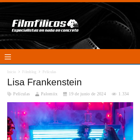
Inicio
Filmblog
Películas
Lisa Frankenstein
Películas
Palomiix
19 de junio de 2024
1.334