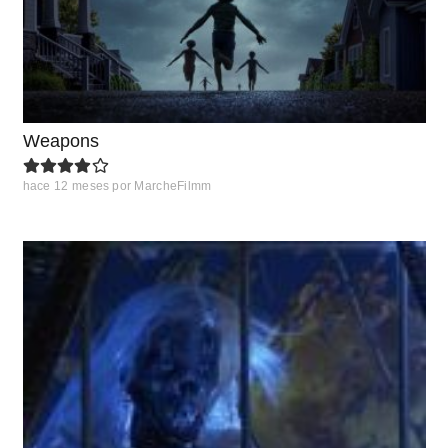
Weapons
hace 12 meses
por
MarcheFilmm