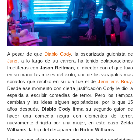
A pesar de que
Diablo Cody
, la oscarizada guionista de
Juno
, a lo largo de su carrera ha tenido colaboraciones
fructíferas con
Jason Reitman
, el director con el que tuvo
en su mano las mieles del éxito, uno de los varapalos más
sonados que recibió en su día fue el de
Jennifer’s Body
.
Desde ese momento con cierta justificación Cody le dio la
espalda a escribir comedias de terror. Pero los tiempos
cambian y las ideas siguen agolpándose, por lo que 15
años después,
Diablo Cody
firma su segundo guion de
hacer una comedia negra con elementos de terror,
nuevamente dirigida por una mujer, en este caso
Zelda
Williams
, la hija del desaparecido
Robin Williams
.
Lisa es una chica con unos gustos un tanto excéntricos