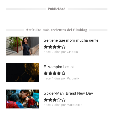
Publicidad
Artículos más recientes del filmblog
Se tiene que morir mucha gente
hace 2 días
por
Cinefila
El vampiro Lestat
hace 4 días
por
Palomiix
Spider-Man: Brand New Day
hace 7 días
por
Makelelillo