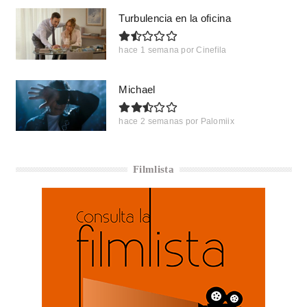
Turbulencia en la oficina
hace 1 semana
por
Cinefila
Michael
hace 2 semanas
por
Palomiix
Filmlista