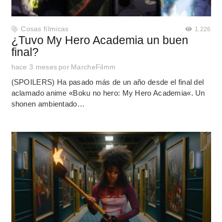
Cosas fílmicas
1.226
¿Tuvo My Hero Academia un buen
final?
hace 3 meses
por
MarcheFilmm
(SPOILERS) Ha pasado más de un año desde el final del
aclamado anime «Boku no hero: My Hero Academia«. Un
shonen ambientado…