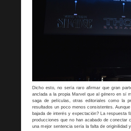
Dicho esto, no sería raro afirmar que gran par
anclada a la propia Marvel que al género en sí 
saga de películas, otras editoriales como la 
resultados un poco menos consistentes. Aunque 
bajada de interés y expectación? La respuesta fá
producciones que no han acabado de conectar co
una mejor sentencia sería la falta de originilidad