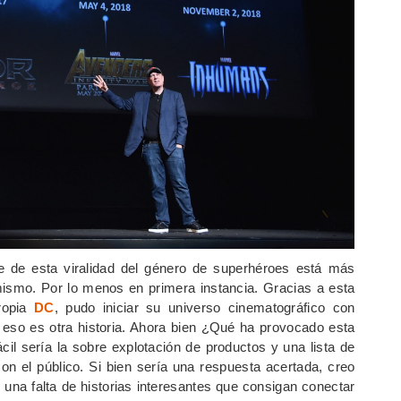
te de esta viralidad del género de superhéroes está más
mismo. Por lo menos en primera instancia. Gracias a esta
propia
DC
, pudo iniciar su universo cinematográfico con
eso es otra historia. Ahora bien ¿Qué ha provocado esta
cil sería la sobre explotación de productos y una lista de
n el público. Si bien sería una respuesta acertada, creo
 y una falta de historias interesantes que consigan conectar