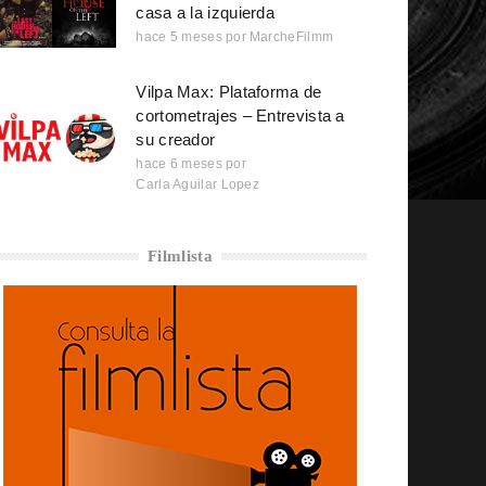
casa a la izquierda
hace 5 meses
por
MarcheFilmm
Vilpa Max: Plataforma de
cortometrajes – Entrevista a
su creador
hace 6 meses
por
Carla Aguilar Lopez
Filmlista