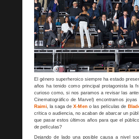
El género superheroico siempre ha estado presen
años ha tenido como principal protagonista la f
curioso como, si nos paramos a revisar las ant
Cinematográfico de Marvel) encontramos joyas 
Raimi
, la saga de
X-Men
o las películas de
Blad
crítica o audiencia, no acaban de abarcar un pú
que pasar estos últimos años para que el públi
de películas?
Dejando de lado una posible causa a nivel so