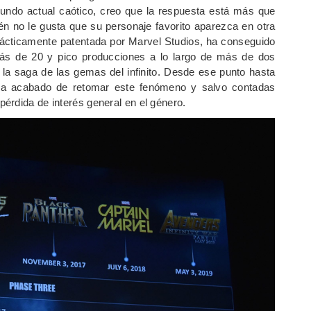
mundo actual caótico, creo que la respuesta está más que
uién no le gusta que su personaje favorito aparezca en otra
prácticamente patentada por Marvel Studios, ha conseguido
ás de 20 y pico producciones a lo largo de más de dos
 la saga de las gemas del infinito. Desde ese punto hasta
ha acabado de retomar este fenómeno y salvo contadas
érdida de interés general en el género.