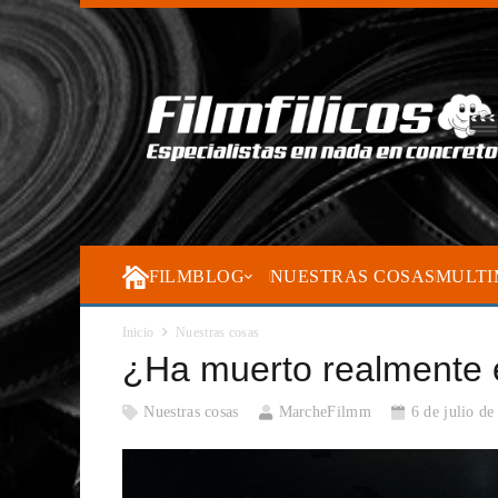
FILMBLOG
NUESTRAS COSAS
MULTI
Inicio
Nuestras cosas
¿Ha muerto realmente 
Nuestras cosas
MarcheFilmm
6 de julio d