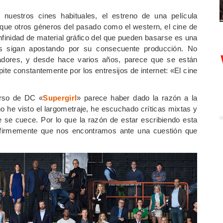
nuestros cines habituales, el estreno de una película
l que otros géneros del pasado como el western, el cine de
nfinidad de material gráfico del que pueden basarse es una
os sigan apostando por su consecuente producción. No
ctadores, y desde hace varios años, parece que se están
te constantemente por los entresijos de internet: «El cine
verso de DC «
Supergirl
» parece haber dado la razón a la
o he visto el largometraje, he escuchado críticas mixtas y
e se cuece. Por lo que la razón de estar escribiendo esta
o firmemente que nos encontramos ante una cuestión que