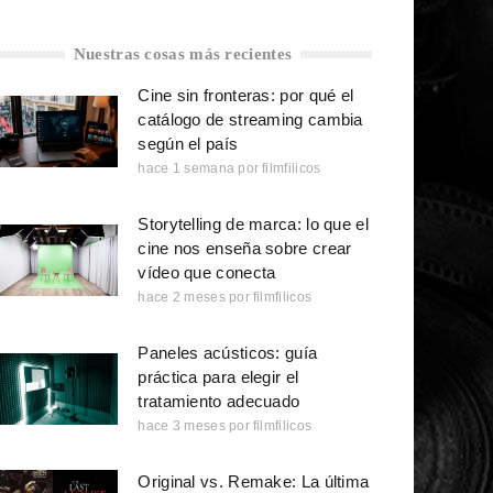
Nuestras cosas más recientes
Cine sin fronteras: por qué el
catálogo de streaming cambia
según el país
hace 1 semana
por
filmfilicos
Storytelling de marca: lo que el
cine nos enseña sobre crear
vídeo que conecta
hace 2 meses
por
filmfilicos
Paneles acústicos: guía
práctica para elegir el
tratamiento adecuado
hace 3 meses
por
filmfilicos
Original vs. Remake: La última