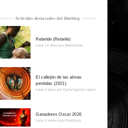
Artículos destacados del filmblog
Rebelde (Rebelle)
hace 14 años
por
Makelelillo
El callejón de las almas
perdidas (2021)
hace 5 años
por
Carla Aguilar Lopez
Ganadores Oscar 2026
hace 5 meses
por
filmfilicos