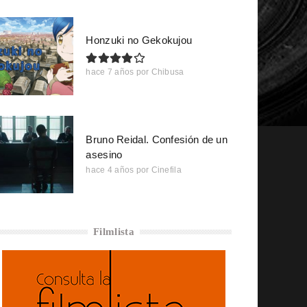
Honzuki no Gekokujou
hace 7 años
por
Chibusa
Bruno Reidal. Confesión de un
asesino
hace 4 años
por
Cinefila
Filmlista