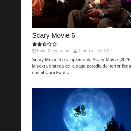
Scary Movie 6
hace 3 semanas
Cinefila
312
Scary Movie 6 o simplemente Scary Movie (2026
la sexta entrega de la saga parodia del terror lleg
con el Core Four…