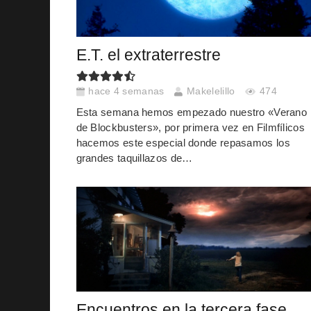
E.T. el extraterrestre
hace 4 semanas
Makelelillo
474
Esta semana hemos empezado nuestro «Verano
de Blockbusters», por primera vez en Filmfílicos
hacemos este especial donde repasamos los
grandes taquillazos de…
Encuentros en la tercera fase