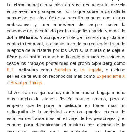
La
cinta
maneja muy bien en sus tres actos la mezcla
entre aventura y suspense, por lo que sobre la pantalla la
sensación de algo lúdico y sencillo aunque con claras
ambiciones y una atmósfera de peligro hacia lo
desconocido, acentuado por la magnífica banda sonora de
John Williams
. Y aunque se note de manera muy clara el
contexto temporal, las inquietudes de su realizador fruto de
la época de la histeria por los OVNIs, la huella que deja el
filme
para historias que han llegado después es evidente,
desde los trabajos posteriores del propio
Spielberg
como
E.T.
,
películas
como
Señales
o
La llegada
, o incluso
series de televisión
reconocidísimas como
Expendiente X
o
Stranger Things
.
Tal vez con los ojos de hoy que tenemos un bagaje mucho
más amplio de ciencia ficción resulte ameno, pero el
empeño que le pone la
película
en hacer más un
radiografía de la sociedad o de los grandes miedos de
esta, en centrarse más en el viaje de los personajes y el
camino para desentrañar el misterio por encima de la
resolución resulta muy estimulante. Uno tiene los