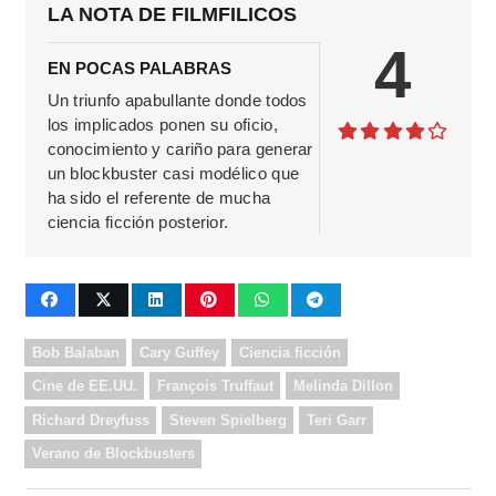
LA NOTA DE FILMFILICOS
4
EN POCAS PALABRAS
Un triunfo apabullante donde todos
los implicados ponen su oficio,
conocimiento y cariño para generar
un blockbuster casi modélico que
ha sido el referente de mucha
ciencia ficción posterior.
Bob Balaban
Cary Guffey
Ciencia ficción
Cine de EE.UU.
François Truffaut
Melinda Dillon
Richard Dreyfuss
Steven Spielberg
Teri Garr
Verano de Blockbusters