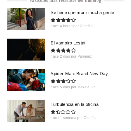
Artículos más recientes del filmblog
Se tiene que morir mucha gente
hace 4 horas
por
Cinefila
El vampiro Lestat
hace 2 días
por
Palomiix
Spider-Man: Brand New Day
hace 5 días
por
Makelelillo
Turbulencia en la oficina
hace 1 semana
por
Cinefila