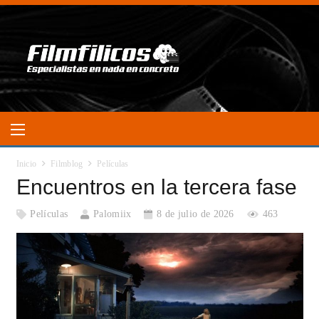
Inicio
Filmblog
Películas
Encuentros en la tercera fase
Películas
Palomiix
8 de julio de 2026
463