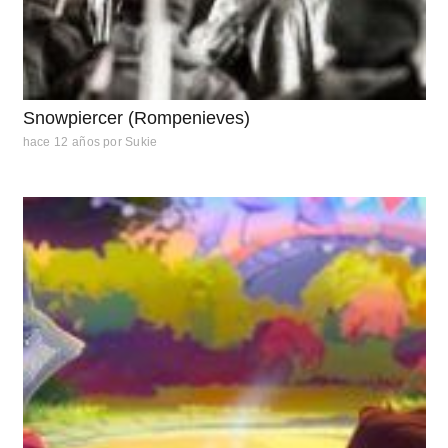
Snowpiercer (Rompenieves)
hace 12 años
por
Sukie