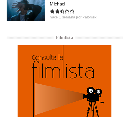
Michael
hace 1 semana
por
Palomiix
Filmlista