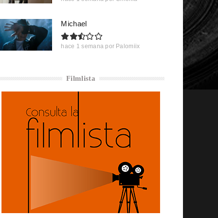
Michael
hace 1 semana
por
Palomiix
Filmlista