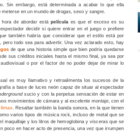
o. Sin embargo, está determinada a acabar lo que ella
e meterse en un mundo de drogas, sexo y sangre.
a hora de abordar está
película
es que el exceso es su
spectador decidir si quiere entrar en el juego o prefiere
e también habría que considerar que el estilo está por
, pero todo sea para advertir. Una vez aclarado esto, hay
egos
de que una historia simple que bien podría quedarse
sde sus créditos iniciales hasta el mismo final, ya sea por
 audiovisual o por el factor de no poder dejar de mirar lo
ual es muy llamativo y retroalimenta los sucesos de la
grafía a base de luces neón capaz de situar al espectador
nderground
sucio y con la perpetua sensación de estar en
inuos movimientos de cámara y al excelente montaje, con el
límax
. Resaltar también la banda sonora, en la que tienen
como varios tipos de música rock, incluso de metal que se
l maquillaje y los litros de hemoglobina y vísceras que se
 un poco en hacer acto de presencia, una vez que irrumpen