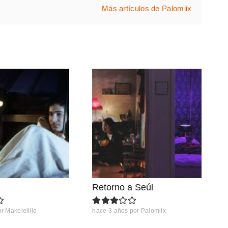
Más artículos de Palomiix
Retorno a Seúl
or
Makelelillo
hace 3 años
por
Palomiix