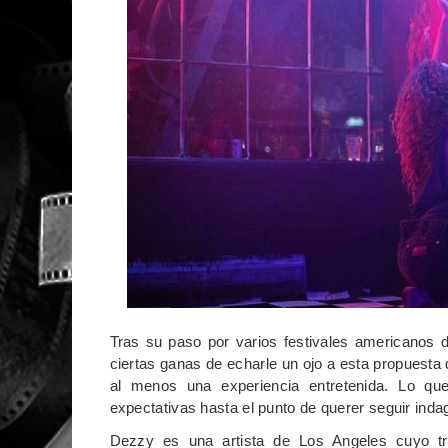
Tras su paso por varios festivales americanos d
ciertas ganas de echarle un ojo a esta propuesta 
al menos una experiencia entretenida. Lo q
expectativas hasta el punto de querer seguir ind
Dezzy es una artista de Los Angeles cuyo t