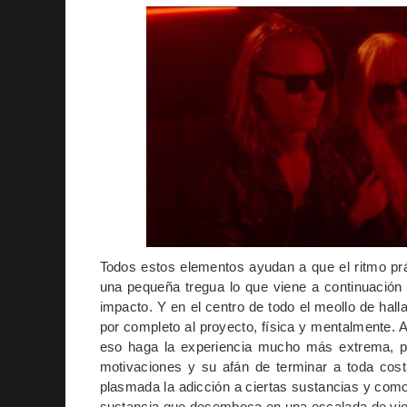
Todos estos elementos ayudan a que el ritmo pr
una pequeña tregua lo que viene a continuación
impacto. Y en el centro de todo el meollo de hall
por completo al proyecto, física y mentalmente.
eso haga la experiencia mucho más extrema, pe
motivaciones y su afán de terminar a toda cost
plasmada la adicción a ciertas sustancias y como
sustancia que desemboca en una escalada de viole