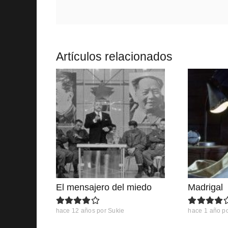
Artículos relacionados
El mensajero del miedo
Madrigal
hace 12 años
por
Sukie
hace 1 año
p