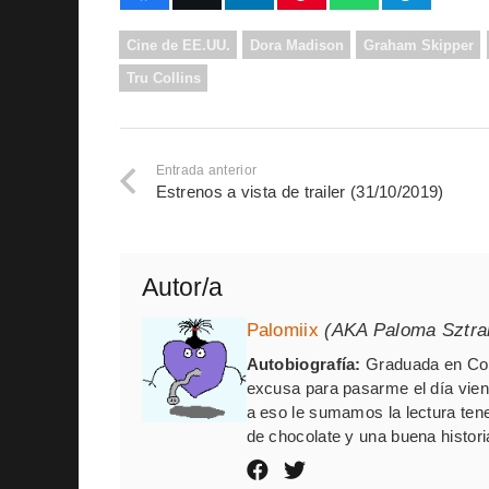
Cine de EE.UU.
Dora Madison
Graham Skipper
Tru Collins
Entrada anterior
Estrenos a vista de trailer (31/10/2019)
Autor/a
Palomiix
(AKA Paloma Sztr
Autobiografía:
Graduada en Com
excusa para pasarme el día vien
a eso le sumamos la lectura ten
de chocolate y una buena histori