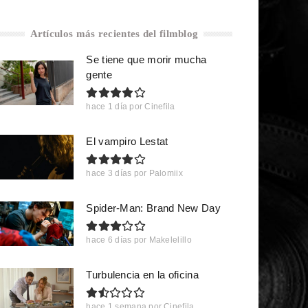
Artículos más recientes del filmblog
Se tiene que morir mucha
gente
hace 1 día
por
Cinefila
El vampiro Lestat
hace 3 días
por
Palomiix
Spider-Man: Brand New Day
hace 6 días
por
Makelelillo
Turbulencia en la oficina
hace 1 semana
por
Cinefila