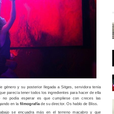
e género y su posterior llegada a Sitges, servidora tenía
que parecía tener todos los ingredientes para hacer de ella
ue no podía esperar es que cumpliese con creces las
agando en la
filmografía
de su director. Os hablo de Bliss.
rabajo se encuadra más en el terreno macabro y que