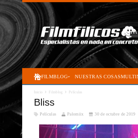
FILMBLOG
NUESTRAS COSAS
MULTI
Inicio
Filmblog
Películas
Bliss
Películas
Palomiix
30 de octubre de 2019