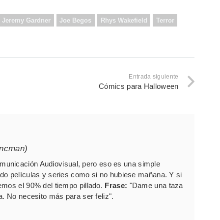
Jeremy Gardner
Joe Begos
Rhys Wakefield
Terror
Entrada siguiente
Cómics para Halloween
ancman)
unicación Audiovisual, pero eso es una simple
do películas y series como si no hubiese mañana. Y si
emos el 90% del tiempo pillado.
Frase:
"Dame una taza
a. No necesito más para ser feliz".