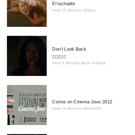
El luchador
hace 15 años
por
Stigma
Don’t Look Back
hace 5 años
por
Ixquic la Bruja
Cortos en Cinema Jove 2012
hace 14 años
por
Makelelillo