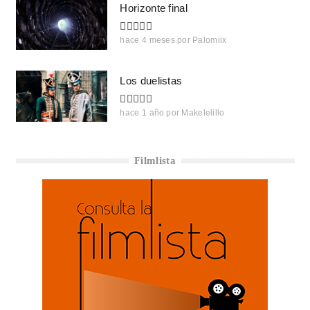
Horizonte final
hace 4 meses
por
Palomiix
Los duelistas
hace 1 año
por
Makelelillo
Filmlista