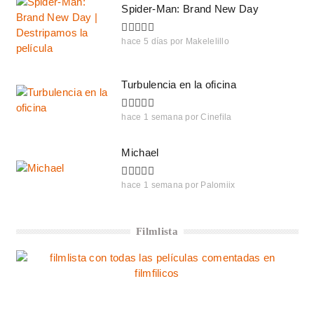
Spider-Man: Brand New Day
hace 5 días
por
Makelelillo
Turbulencia en la oficina
hace 1 semana
por
Cinefila
Michael
hace 1 semana
por
Palomiix
Filmlista