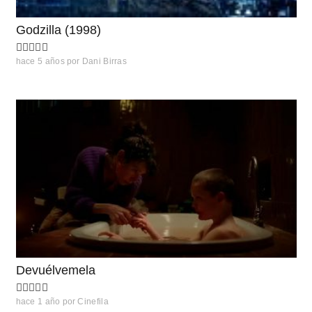
Godzilla (1998)
hace 5 años
por
Dani Birras
Devuélvemela
hace 1 año
por
Cinefila