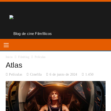
Inicio
Filmblog
Películas
Atlas
Películas
Cinefila
6 de junio de 2024
1.450