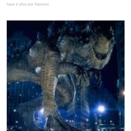
hace 4 años
por
Palomiix