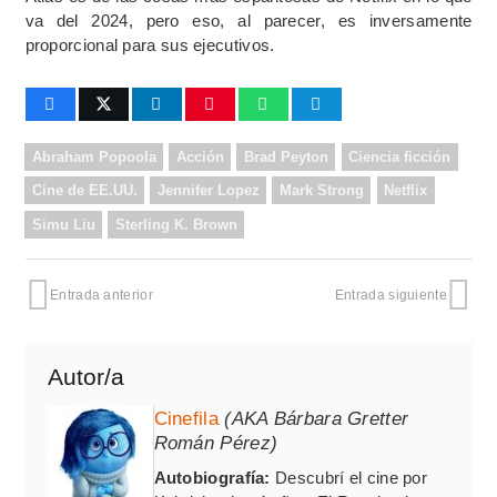
va del 2024, pero eso, al parecer, es inversamente
proporcional para sus ejecutivos.
Abraham Popoola
Acción
Brad Peyton
Ciencia ficción
Cine de EE.UU.
Jennifer Lopez
Mark Strong
Netflix
Simu Liu
Sterling K. Brown
Entrada anterior
Entrada siguiente
Autor/a
Cinefila
(AKA Bárbara Gretter
Román Pérez)
Autobiografía:
Descubrí el cine por