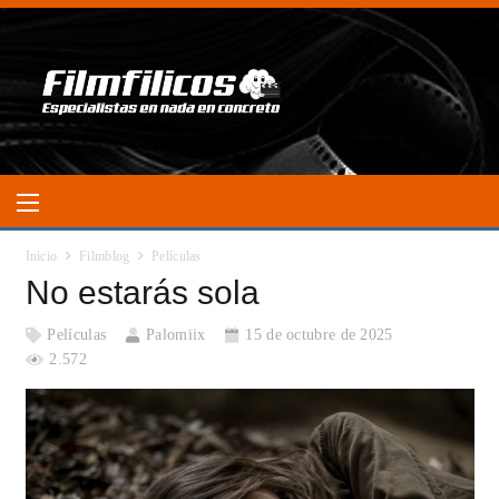
Inicio
Filmblog
Películas
No estarás sola
Películas
Palomiix
15 de octubre de 2025
2.572