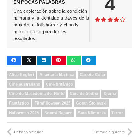
4
EN POCAS PALABRAS
Una exploración sobre la condición
humana y la identidad a través de la
brujería, el folk horror y el body
horror con sorprendentes
resultados.
Alice Englert
Anamaria Marinca
Carloto Cotta
Cine australiano
Cine británico
Cine de Macedonia del Norte
Cine de Serbia
Drama
Fantástico
Filmfilloween 2025
Goran Stolevski
Halloween 2025
Noomi Rapace
Sara Klimoska
Terror
Entrada anterior
Entrada siguiente