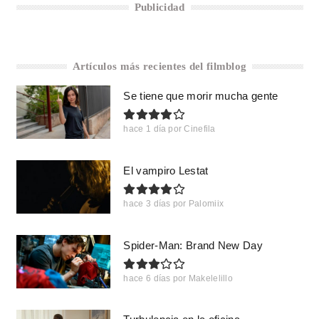
Publicidad
Artículos más recientes del filmblog
Se tiene que morir mucha gente
hace 1 día
por
Cinefila
El vampiro Lestat
hace 3 días
por
Palomiix
Spider-Man: Brand New Day
hace 6 días
por
Makelelillo