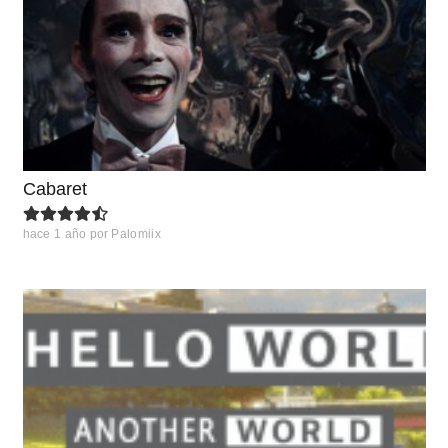
Cabaret
hace 1 año
por
Palomiix