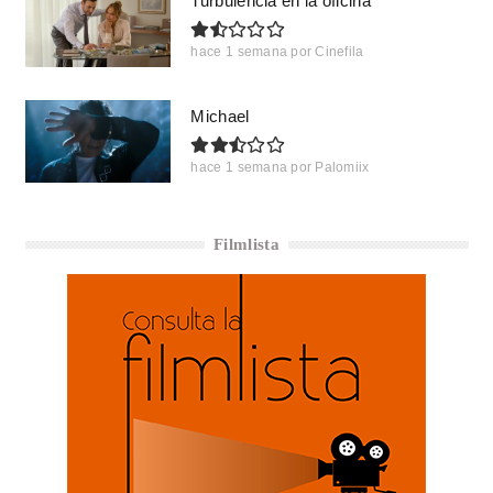
Turbulencia en la oficina
hace 1 semana
por
Cinefila
Michael
hace 1 semana
por
Palomiix
Filmlista