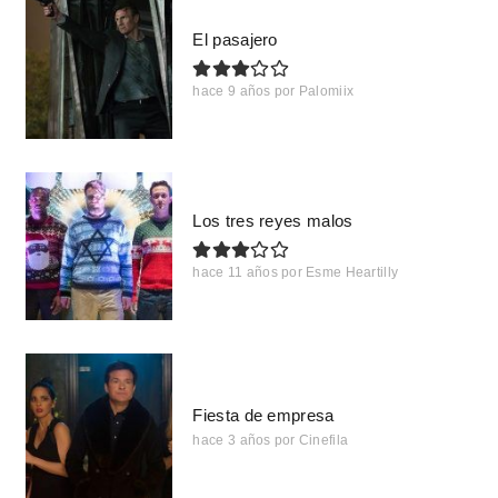
El pasajero
hace 9 años
por
Palomiix
Los tres reyes malos
hace 11 años
por
Esme Heartilly
Fiesta de empresa
hace 3 años
por
Cinefila