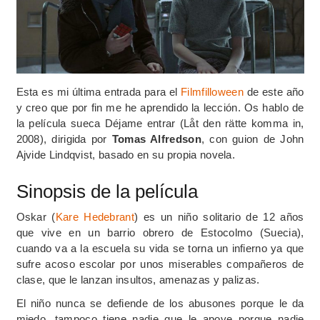
Esta es mi última entrada para el
Filmfilloween
de este año
y creo que por fin me he aprendido la lección. Os hablo de
la película sueca Déjame entrar (Låt den rätte komma in,
2008), dirigida por
Tomas Alfredson
, con guion de John
Ajvide Lindqvist, basado en su propia novela.
Sinopsis de la película
Oskar (
Kare Hedebrant
) es un niño solitario de 12 años
que vive en un barrio obrero de Estocolmo (Suecia),
cuando va a la escuela su vida se torna un infierno ya que
sufre acoso escolar por unos miserables compañeros de
clase, que le lanzan insultos, amenazas y palizas.
El niño nunca se defiende de los abusones porque le da
miedo, tampoco tiene nadie que le apoye porque nadie