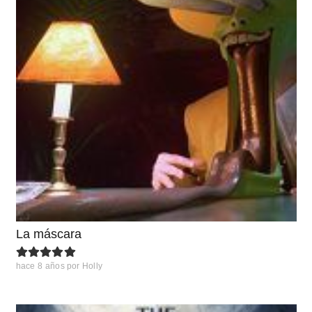
La máscara
hace 8 años
por
Holly