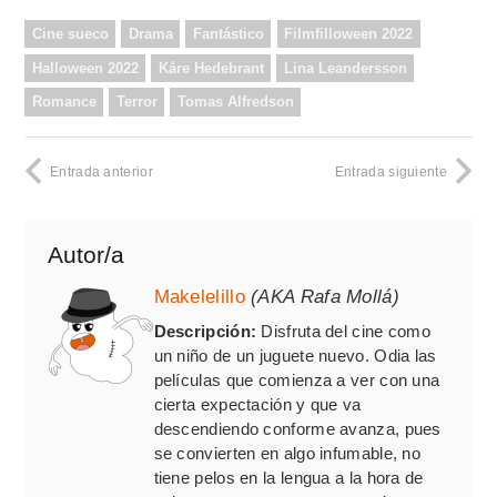
Cine sueco
Drama
Fantástico
Filmfilloween 2022
Halloween 2022
Kåre Hedebrant
Lina Leandersson
Romance
Terror
Tomas Alfredson
Entrada anterior
Entrada siguiente
Autor/a
Makelelillo
(AKA Rafa Mollá)
Descripción:
Disfruta del cine como
un niño de un juguete nuevo. Odia las
películas que comienza a ver con una
cierta expectación y que va
descendiendo conforme avanza, pues
se convierten en algo infumable, no
tiene pelos en la lengua a la hora de