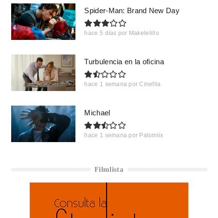
Spider-Man: Brand New Day
hace 5 días
por
Makelelillo
Turbulencia en la oficina
hace 1 semana
por
Cinefila
Michael
hace 1 semana
por
Palomiix
Filmlista