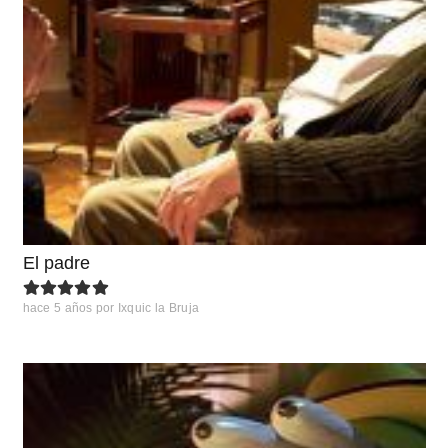
El padre
hace 5 años
por
Ixquic la Bruja