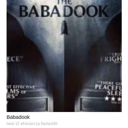
Babadook
hace 12 años
por
La Dama Añil