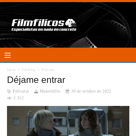
Inicio
Filmblog
Películas
Déjame entrar
Películas
Makelelillo
30 de octubre de 2022
2.312