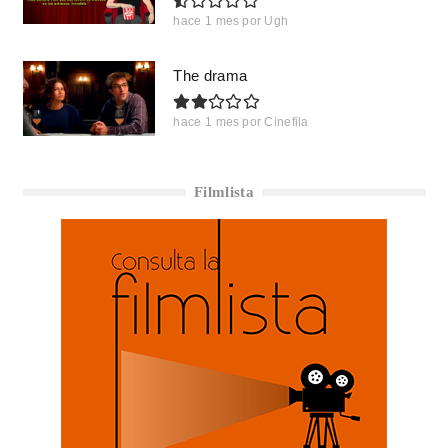
hace 1 mes
por
Ugh
The drama
hace 1 mes
por
Cinefila
Filmlista