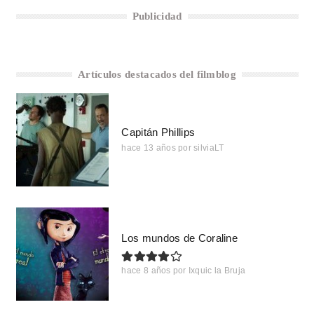
Publicidad
Artículos destacados del filmblog
Capitán Phillips
hace 13 años
por
silviaLT
Los mundos de Coraline
hace 8 años
por
Ixquic la Bruja