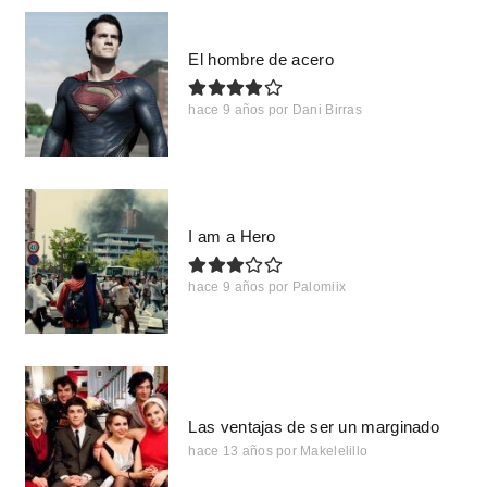
El hombre de acero
hace 9 años
por
Dani Birras
I am a Hero
hace 9 años
por
Palomiix
Las ventajas de ser un marginado
hace 13 años
por
Makelelillo