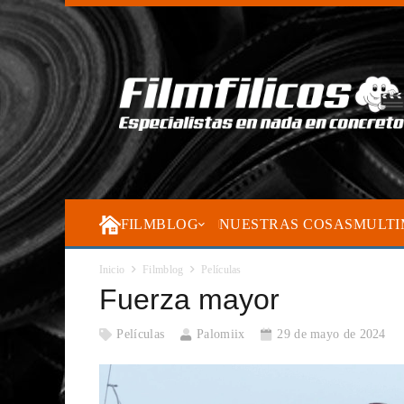
FILMBLOG
NUESTRAS COSAS
MULTI
Inicio
Filmblog
Películas
Fuerza mayor
Películas
Palomiix
29 de mayo de 2024