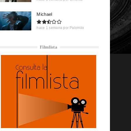
Michael
hace 1 semana
por
Palomiix
Filmlista