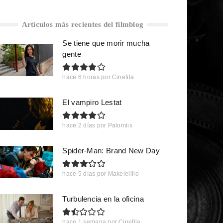
Artículos más recientes del filmblog
Se tiene que morir mucha
gente
hace 6 horas
por
Cinefila
El vampiro Lestat
hace 2 días
por
Palomiix
Spider-Man: Brand New Day
hace 5 días
por
Makelelillo
Turbulencia en la oficina
hace 1 semana
por
Cinefila