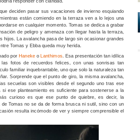
dría responder con claridad.
que deciden pasar sus vacaciones de invierno esquiando
mientras están comiendo en la terraza ven a lo lejos una
sbordarse en cualquier momento. Tomas se dedica a grabar
sación de peligro y amenaza con llegar hasta la terraza,
s hijos. La avalancha pasa de largo sin ocasionar grandes
o entre Tomas y Ebba queda muy herida.
lmado por
Haneke
o
Lanthimos
. Esa presentación tan idílica
 las fotos de recuerdos felices, con unas sonrisas tan
culo familiar inquebrantable, uno que solo la naturaleza tan
añar. Sorprende que el punto de giro, la misma avalancha,
las secuelas son visibles desde el segundo uno tras ese
si ese planteamiento es suficiente para sostenerse a la
más curioso es que ese punto de quiebre, es decir, la
 de Tomas no se da de forma brusca ni sutil, sino con un
casión resulta incómodo de ver y siempre comprensible el