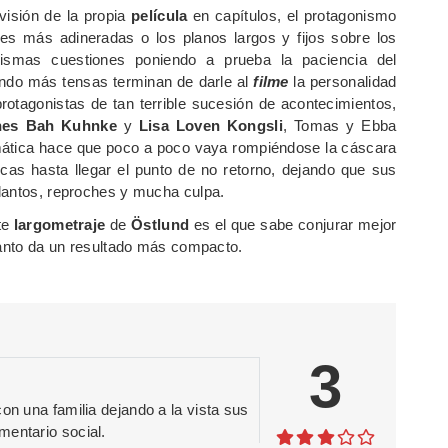
ivisión de la propia
película
en capítulos, el protagonismo
ses más adineradas o los planos largos y fijos sobre los
ismas cuestiones poniendo a prueba la paciencia del
endo más tensas terminan de darle al
filme
la personalidad
protagonistas de tan terrible sucesión de acontecimientos,
nes Bah Kuhnke
y
Lisa Loven Kongsli
, Tomas y Ebba
ática hace que poco a poco vaya rompiéndose la cáscara
cas hasta llegar el punto de no retorno, dejando que sus
lantos, reproches y mucha culpa.
te
largometraje
de
Östlund
es el que sabe conjurar mejor
 tanto da un resultado más compacto.
3
on una familia dejando a la vista sus
mentario social.