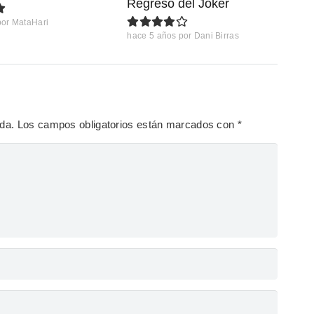
Regreso del Joker
por
MataHari
hace 5 años
por
Dani Birras
ada.
Los campos obligatorios están marcados con
*