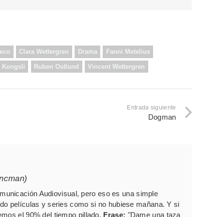
ueco
Clara Wettergren
Drama
Fanni Metelius
 Kongsli
Ruben Ostlund
Vincent Wettergren
Entrada siguiente
Dogman
ancman)
unicación Audiovisual, pero eso es una simple
do películas y series como si no hubiese mañana. Y si
emos el 90% del tiempo pillado.
Frase:
"Dame una taza