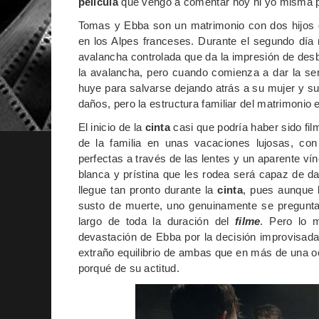
película
que vengo a comentar hoy ni yo misma po
Tomas y Ebba son un matrimonio con dos hijos 
en los Alpes franceses. Durante el segundo día 
avalancha controlada que da la impresión de de
la avalancha, pero cuando comienza a dar la sen
huye para salvarse dejando atrás a su mujer y su
daños, pero la estructura familiar del matrimoni
El inicio de la
cinta
casi que podría haber sido fi
de la familia en unas vacaciones lujosas, con
perfectas a través de las lentes y un aparente vín
blanca y prístina que les rodea será capaz de d
llegue tan pronto durante la
cinta
, pues aunque 
susto de muerte, uno genuinamente se pregunta 
largo de toda la duración del
filme
. Pero lo 
devastación de Ebba por la decisión improvisada
extraño equilibrio de ambas que en más de una o
porqué de su actitud.