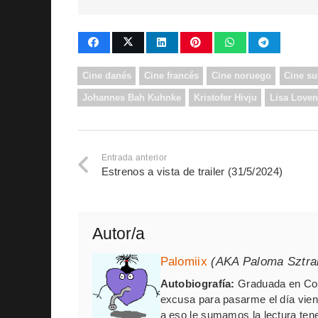
Cine danés
Cine francés
Cine noruego
Cine s
Johannes Bah Kuhnke
Kristofer Hivju
Lisa Loven
Entrada anterior
Estrenos a vista de trailer (31/5/2024)
Autor/a
Palomiix
(AKA Paloma Sztr
Autobiografía:
Graduada en Com
excusa para pasarme el día vien
a eso le sumamos la lectura ten