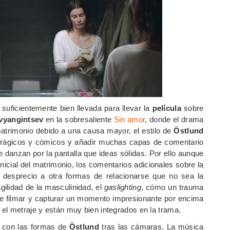
 suficientemente bien llevada para llevar la
película
sobre
vyangintsev
en la sobresaliente
Sin amor
, donde el drama
matrimonio debido a una causa mayor, el estilo de
Östlund
trágicos y cómicos y añadir muchas capas de comentario
danzan por la pantalla que ideas sólidas. Por ello aunque
inicial del matrimonio, los comentarios adicionales sobre la
l desprecio a otra formas de relacionarse que no sea la
gilidad de la masculinidad, el
gaslighting
, cómo un trauma
 de filmar y capturar un momento impresionante por encima
el metraje y están muy bien integrados en la trama.
a con las formas de
Östlund
tras las cámaras. La música