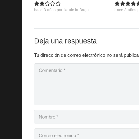
hace 3 años
por
Ixquic la Bruja
hace 8 años
Deja una respuesta
Tu dirección de correo electrónico no será public