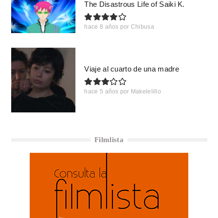
The Disastrous Life of Saiki K.
hace 8 años
por
Chibusa
Viaje al cuarto de una madre
hace 5 años
por
Makelelillo
Filmlista