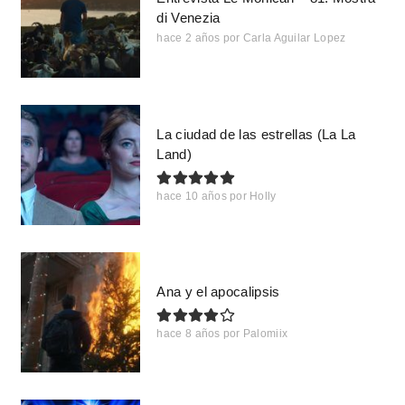
di Venezia
hace 2 años
por
Carla Aguilar Lopez
La ciudad de las estrellas (La La
Land)
hace 10 años
por
Holly
Ana y el apocalipsis
hace 8 años
por
Palomiix