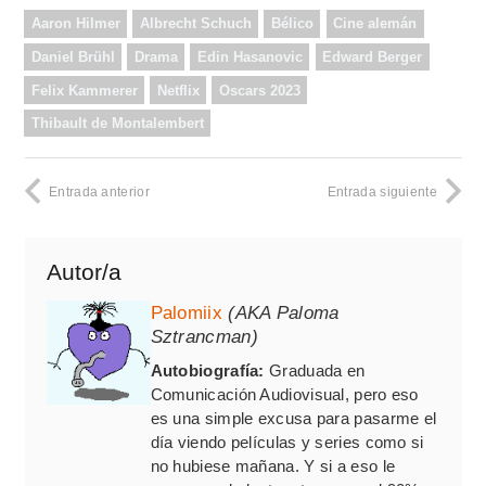
Aaron Hilmer
Albrecht Schuch
Bélico
Cine alemán
Daniel Brühl
Drama
Edin Hasanovic
Edward Berger
Felix Kammerer
Netflix
Oscars 2023
Thibault de Montalembert
Entrada anterior
Entrada siguiente
Autor/a
Palomiix
(AKA Paloma
Sztrancman)
Autobiografía:
Graduada en
Comunicación Audiovisual, pero eso
es una simple excusa para pasarme el
día viendo películas y series como si
no hubiese mañana. Y si a eso le