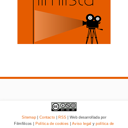
Sitemap
|
Contacto
|
RSS
| Web desarrollada por
Filmfilicos |
Política de cookies
|
Aviso legal
y
política de