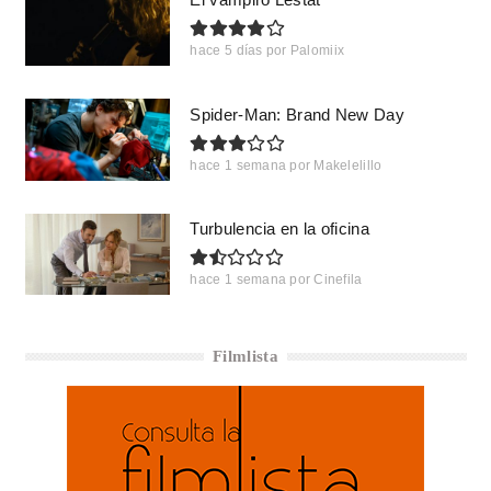
hace 5 días
por
Palomiix
Spider-Man: Brand New Day
hace 1 semana
por
Makelelillo
Turbulencia en la oficina
hace 1 semana
por
Cinefila
Filmlista