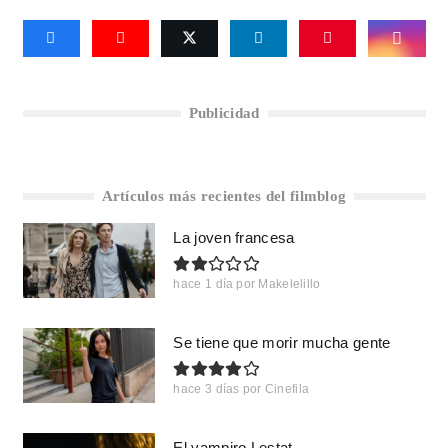
Publicidad
Artículos más recientes del filmblog
La joven francesa
hace 1 día
por
Makelelillo
Se tiene que morir mucha gente
hace 3 días
por
Cinefila
El vampiro Lestat