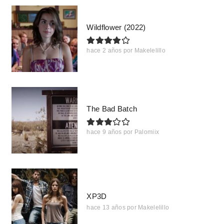
Wildflower (2022)
hace 2 años
por
Makelelillo
The Bad Batch
hace 9 años
por
Palomiix
XP3D
hace 13 años
por
Makelelillo