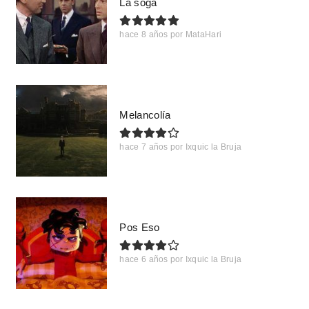
La soga
hace 8 años
por
MataHari
Melancolía
hace 7 años
por
Ixquic la Bruja
Pos Eso
hace 6 años
por
Ixquic la Bruja