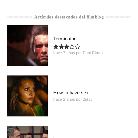
Artículos destacados del filmblog
Terminator
hace 7 años
por
Dani Birras
How to have sex
hace 2 años
por
Zulay