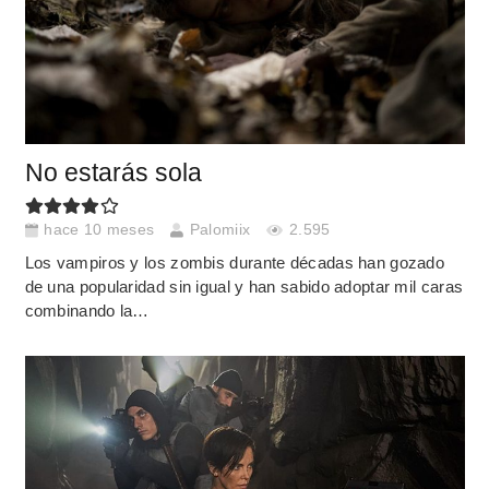
No estarás sola
hace 10 meses
Palomiix
2.595
Los vampiros y los zombis durante décadas han gozado
de una popularidad sin igual y han sabido adoptar mil caras
combinando la…