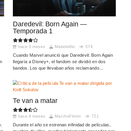
Daredevil: Born Again —
Temporada 1
hace 3 meses
Makelelillo
574
Cuando Marvel anunció que Daredevil: Born Again
on
llegaría a Disney+, el fandom se dividió en dos
bandos. Los que llevaban años reclamando…
Te van a matar
hace 4 meses
MarcheFilmm
721
.
Durante el año se estrenan infinidad de películas,