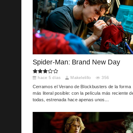
Spider-Man: Brand New Day
hace 5 días
Makelelillo
356
Cerramos el Verano de Blockbusters de la forma
más literal posible: con la película más reciente d
todas, estrenada hace apenas unos…