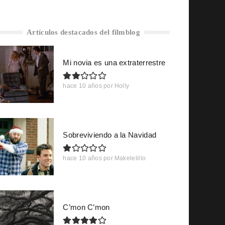
Artículos destacados del filmblog
Mi novia es una extraterrestre
hace 10 años
por
Holly
Sobreviviendo a la Navidad
hace 10 años
por
Makelelillo
C’mon C’mon