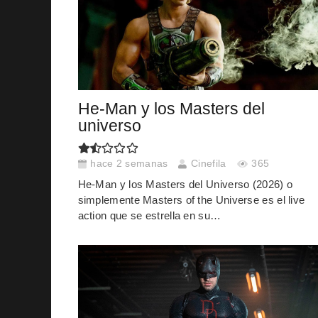
He-Man y los Masters del
universo
hace 2 semanas
Cinefila
365
He-Man y los Masters del Universo (2026) o
simplemente Masters of the Universe es el live
action que se estrella en su…