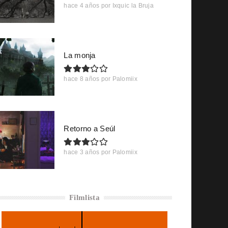
hace 4 años
por
Ixquic la Bruja
La monja
hace 8 años
por
Palomiix
Retorno a Seúl
hace 3 años
por
Palomiix
Filmlista