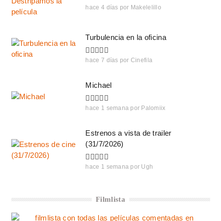
hace 4 días
por
Makelelillo
Turbulencia en la oficina
hace 7 días
por
Cinefila
Michael
hace 1 semana
por
Palomiix
Estrenos a vista de trailer
(31/7/2026)
hace 1 semana
por
Ugh
Filmlista