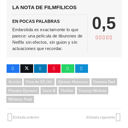
LA NOTA DE FILMFILICOS
0,5
EN POCAS PALABRAS
Embestida es exactamente lo que
parece: una película de tiburones de
Netflix sin efectos, sin guion y sin
actuaciones que recordar.
Acción
Cine de EE.UU.
Djimon Hounsou
Gemma Dart
Phoebe Dynevor
Serie B
Thriller
Tommy Wirkola
Whitney Peak
Entrada anterior
Entrada siguiente