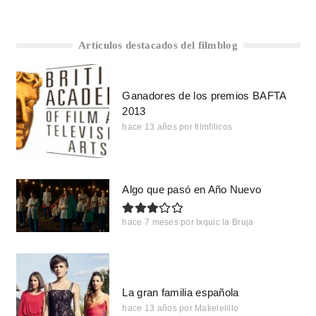
Artículos destacados del filmblog
Ganadores de los premios BAFTA
2013
hace 13 años
por
filmfilicos
Algo que pasó en Año Nuevo
hace 7 meses
por
Ixquic la Bruja
La gran familia española
hace 13 años
por
Makelelillo