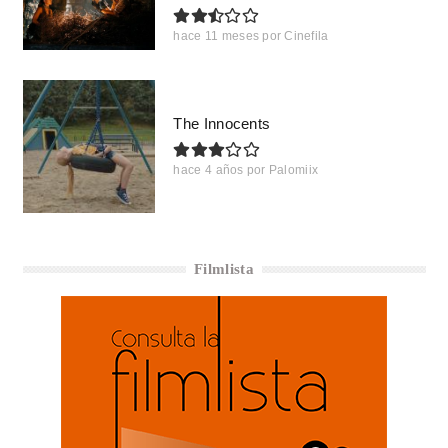
hace 11 meses
por
Cinefila
The Innocents
hace 4 años
por
Palomiix
Filmlista