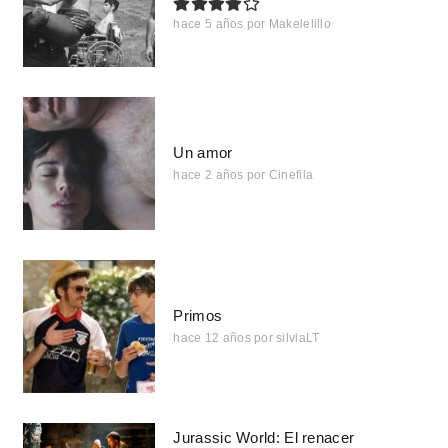
hace 5 años
por
Makelelillo
Un amor
hace 2 años
por
Cinefila
Primos
hace 12 años
por
silviaLT
Jurassic World: El renacer