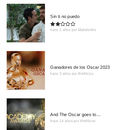
Sin ti no puedo
hace 2 años
por
Makelelillo
Ganadores de los Oscar 2023
hace 3 años
por
filmfilicos
And The Oscar goes to…
hace 14 años
por
filmfilicos