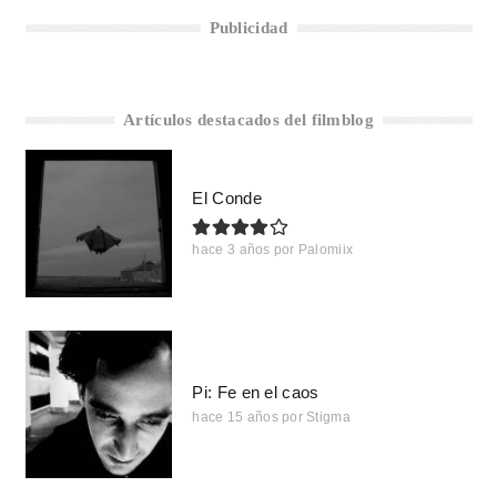
Publicidad
Artículos destacados del filmblog
El Conde
hace 3 años
por
Palomiix
Pi: Fe en el caos
hace 15 años
por
Stigma