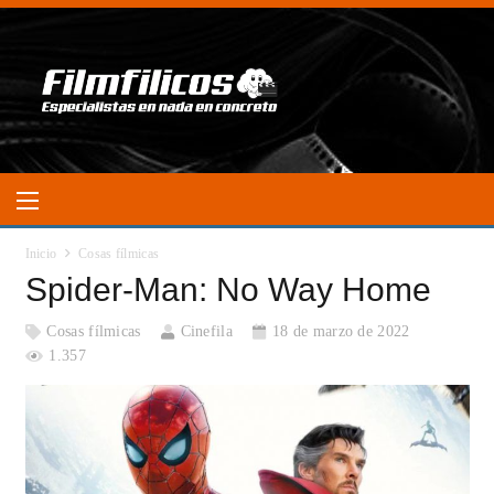
Inicio
Cosas fílmicas
Spider-Man: No Way Home
Cosas fílmicas
Cinefila
18 de marzo de 2022
1.357