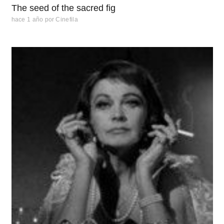
The seed of the sacred fig
hace 1 año
por
Cinefila