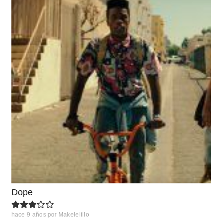
Dope
hace 9 años
por
Makelelillo