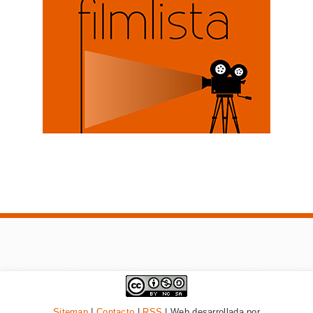
Sitemap
|
Contacto
|
RSS
| Web desarrollada por