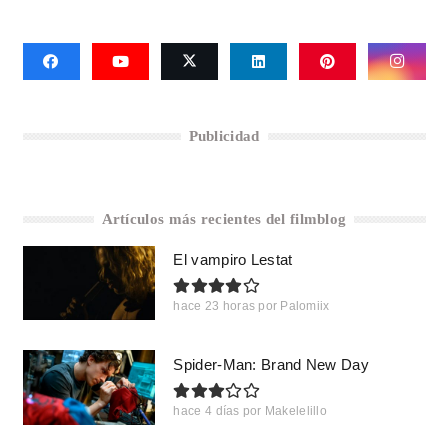
Publicidad
Artículos más recientes del filmblog
El vampiro Lestat
hace 23 horas
por
Palomiix
Spider-Man: Brand New Day
hace 4 días
por
Makelelillo