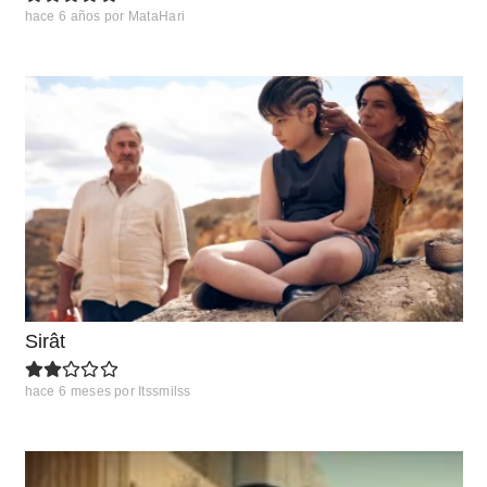
hace 6 años
por
MataHari
Sirât
hace 6 meses
por
Itssmilss