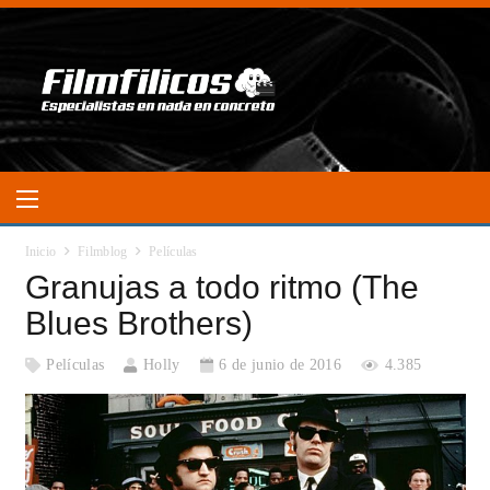
Inicio
Filmblog
Películas
Granujas a todo ritmo (The
Blues Brothers)
Películas
Holly
6 de junio de 2016
4.385