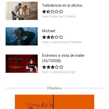
Turbulencia en la oficina
hace 6 días
por
Cinefila
Michael
hace 1 semana
por
Palomiix
Estrenos a vista de trailer
(31/7/2026)
hace 1 semana
por
Ugh
Filmlista