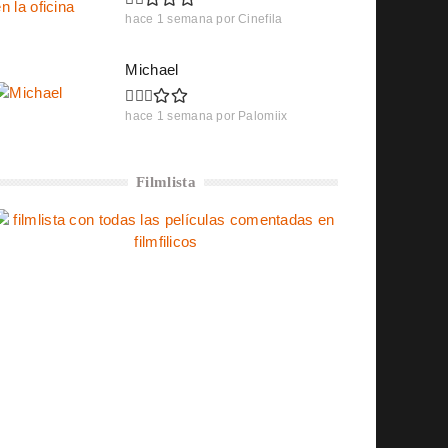
hace 1 semana
por
Cinefila
Michael
hace 1 semana
por
Palomiix
Filmlista