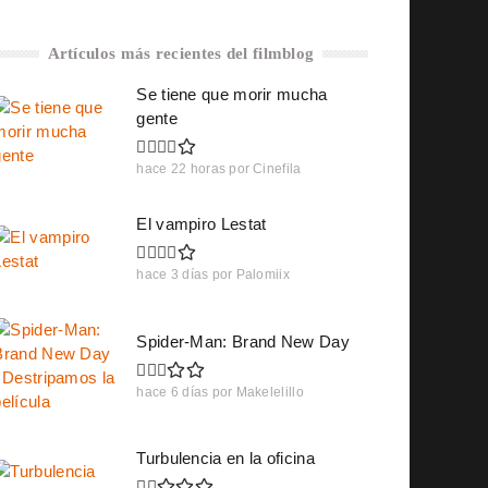
Artículos más recientes del filmblog
Se tiene que morir mucha
gente
hace 22 horas
por
Cinefila
El vampiro Lestat
hace 3 días
por
Palomiix
Spider-Man: Brand New Day
hace 6 días
por
Makelelillo
Turbulencia en la oficina