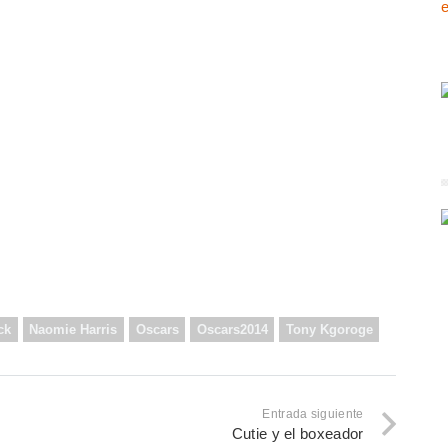
ck
Naomie Harris
Oscars
Oscars2014
Tony Kgoroge
Entrada siguiente
Cutie y el boxeador