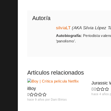
Autor/a
silviaLT
(AKA Silvia López T
Autobiografía:
Periodista valenc
‘panolismo’.
Artículos relacionados
Jurassic 
iBoy
hace 4 años
hace 9 años
por
Dani Birras