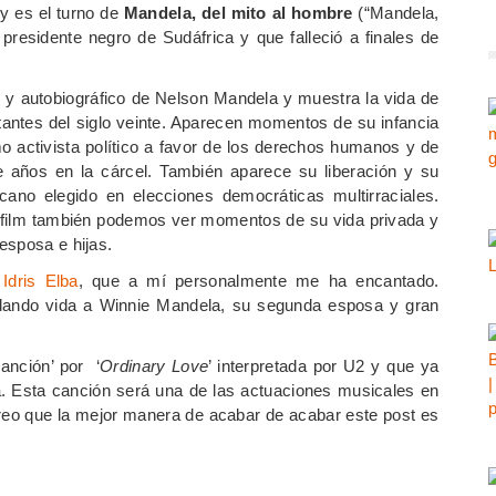
y es el turno de
Mandela, del mito al hombre
(“Mandela,
 presidente negro de Sudáfrica y que falleció a finales de
o y autobiográfico de Nelson Mandela y muestra la vida de
rtantes del siglo veinte. Aparecen momentos de su infancia
o activista político a favor de los derechos humanos y de
ete años en la cárcel. También aparece su liberación y su
cano elegido en elecciones democráticas multirraciales.
l film también podemos ver momentos de su vida privada y
esposa e hijas.
r
Idris Elba
, que a mí personalmente me ha encantado.
ando vida a Winnie Mandela, su segunda esposa y gran
anción’ por ‘
Ordinary Love
’ interpretada por U2 y que ya
a. Esta canción será una de las actuaciones musicales en
 creo que la mejor manera de acabar de acabar este post es