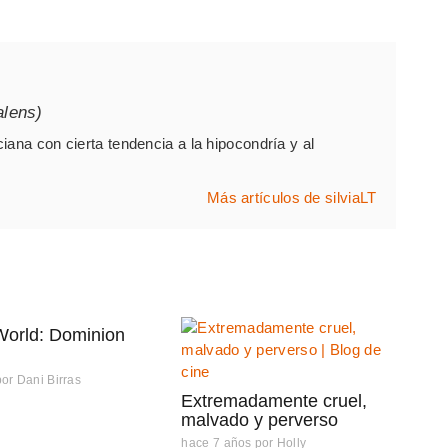
alens)
iana con cierta tendencia a la hipocondría y al
Más artículos de silviaLT
World: Dominion
por
Dani Birras
Extremadamente cruel,
malvado y perverso
hace 7 años
por
Holly