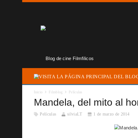
Inicio
Filmblog
Películas
Mandela, del mito al h
Películas
silviaLT
1 de marzo de 2014