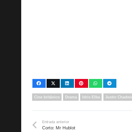
Cine británico
Drama
Idris Elba
Justin Chadwi
Entrada anterior
Corto: Mr Hublot