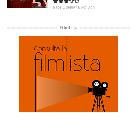
hace 1 semana
por
Ugh
Filmlista