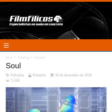
Inicio
Filmblog
Películas
Soul
Películas
Palomiix
30 de diciembre de 2020
3.108