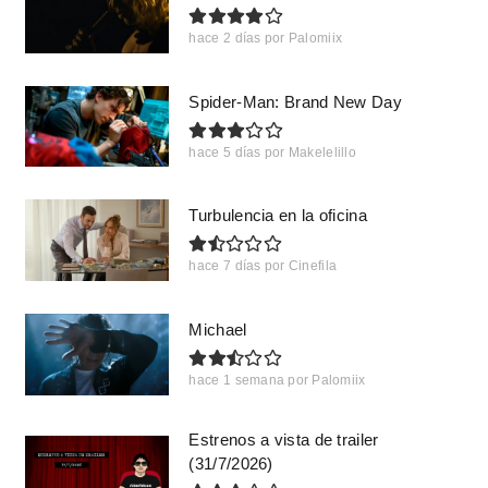
hace 2 días
por
Palomiix
Spider-Man: Brand New Day
hace 5 días
por
Makelelillo
Turbulencia en la oficina
hace 7 días
por
Cinefila
Michael
hace 1 semana
por
Palomiix
Estrenos a vista de trailer
(31/7/2026)