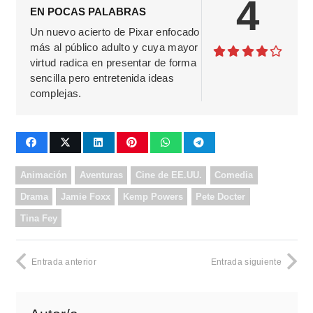
4
EN POCAS PALABRAS
Un nuevo acierto de Pixar enfocado
más al público adulto y cuya mayor
virtud radica en presentar de forma
sencilla pero entretenida ideas
complejas.
Animación
Aventuras
Cine de EE.UU.
Comedia
Drama
Jamie Foxx
Kemp Powers
Pete Docter
Tina Fey
Entrada anterior
Entrada siguiente