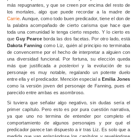
más repugnantes, y que se creen por encima del resto de
los mortales, algo que puede recordar a la madre de
Carrie
. Aunque, como todo buen predicador, tiene el don de
la palabra acompañado de cierto carisma que hace que
toda una comunidad le tenga cierto respeto. Y lo cierto es
que
Guy Pearce
borda las dos facetas. Por otro lado, está
Dakota Fanning
como Liz, quién al principio no terminaba
de convencerme por el hecho de interpretar a alguien con
una diversidad funcional. Por fortuna, su elección queda
más que justificada
a posteriori
y la evolución de su
personaje es muy notable, regalando un potente duelo
entre ella y el predicador. Mención especial a
Emilia Jones
como la versión joven del personaje de Fanning, pues el
parecido entre ambas es asombroso.
Si tuviera que señalar algo negativo, sin dudas sería el
primer capítulo. Pero esto es por pura cuestión narrativa,
ya que uno no termina de entender por completo el
comportamiento de algunos personajes y por qué el
predicador parece tan dispuesto a ir tras Liz. Es solo que a
medida que van enlazándose los capítulos y revelándose