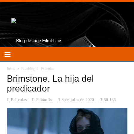
Inicio
Filmblog
Películas
Brimstone. La hija del
predicador
Películas
Palomiix
8 de julio de 2020
56.166