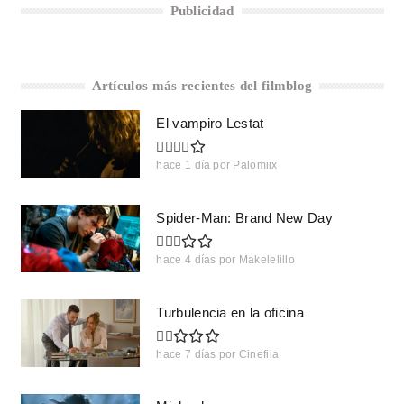
Publicidad
Artículos más recientes del filmblog
El vampiro Lestat
hace 1 día
por
Palomiix
Spider-Man: Brand New Day
hace 4 días
por
Makelelillo
Turbulencia en la oficina
hace 7 días
por
Cinefila