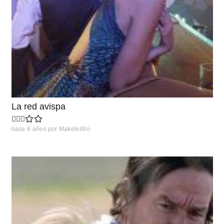
La red avispa
hace 6 años
por
Makelelillo