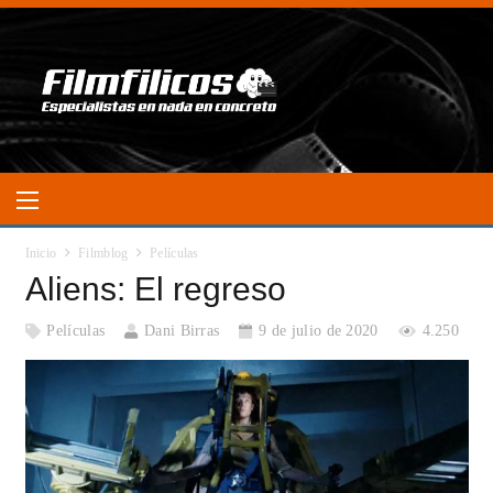
Inicio
Filmblog
Películas
Aliens: El regreso
Películas
Dani Birras
9 de julio de 2020
4.250