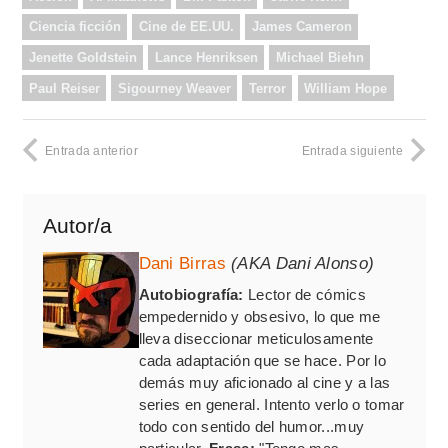
Ciencia ficción
Cine de EE.UU.
James Cameron
Jenette Goldstein
Lance Henriksen
Michael Biehn
Paul Reiser
Sigourney Weaver
Terror
William Hope
Entrada anterior
Entrada siguiente
Autor/a
Dani Birras
(AKA Dani Alonso)
Autobiografía:
Lector de cómics
empedernido y obsesivo, lo que me
lleva diseccionar meticulosamente
cada adaptación que se hace. Por lo
demás muy aficionado al cine y a las
series en general. Intento verlo o tomar
todo con sentido del humor...muy