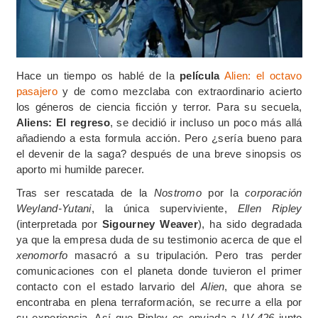
Hace un tiempo os hablé de la
película
Alien: el octavo
pasajero
y de como mezclaba con extraordinario acierto
los géneros de ciencia ficción y terror. Para su secuela,
Aliens: El regreso
, se decidió ir incluso un poco más allá
añadiendo a esta formula acción. Pero ¿sería bueno para
el devenir de la saga? después de una breve sinopsis os
aporto mi humilde parecer.
Tras ser rescatada de la
Nostromo
por la
corporación
Weyland-Yutani
, la única superviviente,
Ellen Ripley
(interpretada por
Sigourney Weaver
), ha sido degradada
ya que la empresa duda de su testimonio acerca de que el
xenomorfo
masacró a su tripulación. Pero tras perder
comunicaciones con el planeta donde tuvieron el primer
contacto con el estado larvario del
Alien
, que ahora se
encontraba en plena terraformación, se recurre a ella por
su experiencia. Así que Ripley es enviada a
LV-426
junto