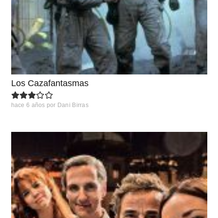
Los Cazafantasmas
hace 6 años
por
Dani Birras