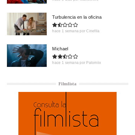
Turbulencia en la oficina
hace 1 semana
por
Cinefila
Michael
hace 1 semana
por
Palomiix
Filmlista