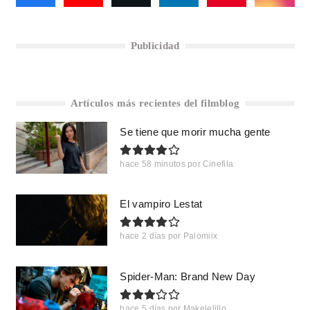
Publicidad
Artículos más recientes del filmblog
Se tiene que morir mucha gente
hace 58 minutos
por
Cinefila
El vampiro Lestat
hace 2 días
por
Palomiix
Spider-Man: Brand New Day
hace 5 días
por
Makelelillo