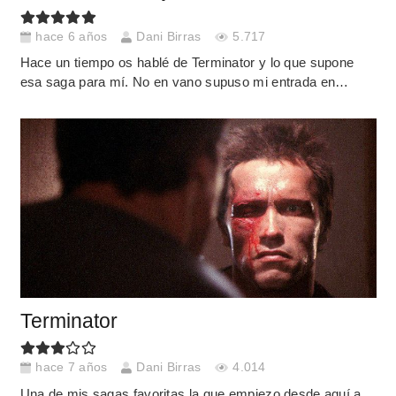
hace 6 años
Dani Birras
5.717
Hace un tiempo os hablé de Terminator y lo que supone
esa saga para mí. No en vano supuso mi entrada en…
Terminator
hace 7 años
Dani Birras
4.014
Una de mis sagas favoritas la que empiezo desde aquí a