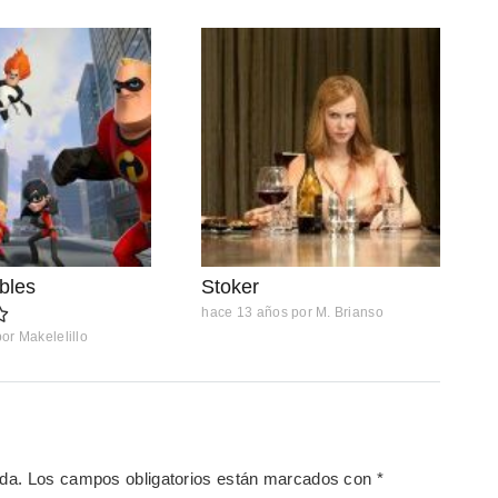
íbles
Stoker
hace 13 años
por
M. Brianso
por
Makelelillo
ada.
Los campos obligatorios están marcados con
*