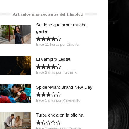
Artículos más recientes del filmblog
Se tiene que morir mucha
gente
hace 11 horas
por
Cinefila
El vampiro Lestat
hace 2 días
por
Palomiix
Spider-Man: Brand New Day
hace 5 días
por
Makelelillo
Turbulencia en la oficina
hace 1 semana
por
Cinefila