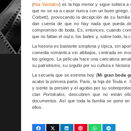
(
Nia Vardalos
) es la hija menor y sigue soltera 
que no se va a casar nunca con un buen griego.
Corbett), provocando la decepción de su familia
dan cuenta de que no hay nada que pueda dete
compromiso de boda. Es, entonces, cuando comien
que no faltan el
ouzo
, los bailes y, sobre todo, la
La historia es bastante simplona y típica, sin a
comedia romántica sin altibajos, centrada en mo
los griegos. La película hace una caricatura ama
su patriotismo, su orgullo por su cultura e historia
La secuela que se estrena hoy (
Mi gran boda g
acabó la primera parte. Paris, la hija de Toula e
y siente la presión y el agobio por su sobreprotec
clan
Portokalos,
descubren que no están ofici
documentos. Así que toda la familia se pone en
ellos.