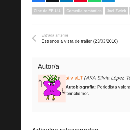
Cine de EE.UU.
Comedia romántica
Joel Zwick
Entrada anterior
Estrenos a vista de trailer (23/03/2016)
Autor/a
silviaLT
(AKA Silvia López T
Autobiografía:
Periodista valenc
‘panolismo’.