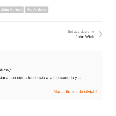
John Corbett
Nia Vardalos
Entrada siguiente
John Wick
alens)
iana con cierta tendencia a la hipocondría y al
Más artículos de silviaLT