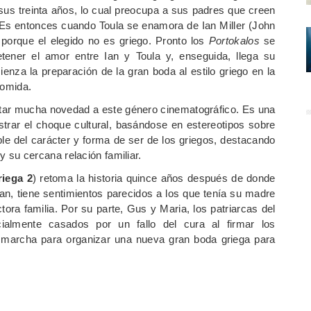
a sus treinta años, lo cual preocupa a sus padres que creen
 Es entonces cuando Toula se enamora de Ian Miller (John
 porque el elegido no es griego. Pronto los
Portokalos
se
ner el amor entre Ian y Toula y, enseguida, llega su
za la preparación de la gran boda al estilo griego en la
 comida.
portar mucha novedad a este género cinematográfico. Es una
strar el choque cultural, basándose en estereotipos sobre
ble del carácter y forma de ser de los griegos, destacando
 y su cercana relación familiar.
riega 2
) retoma la historia quince años después de donde
 Ian, tiene sentimientos parecidos a los que tenía su madre
tora familia. Por su parte, Gus y Maria, los patriarcas del
almente casados por un fallo del cura al firmar los
 marcha para organizar una nueva gran boda griega para