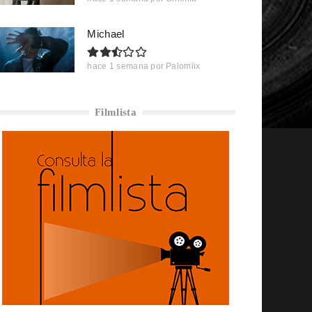
Michael
hace 1 semana
por
Palomiix
Filmlista