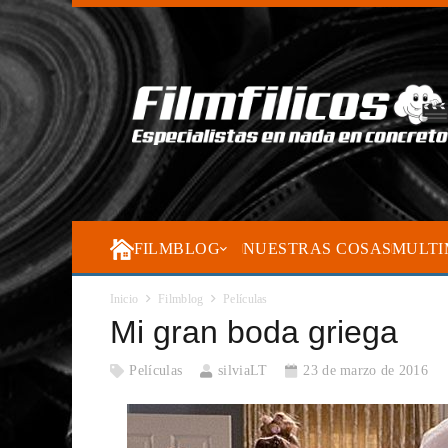
FILMBLOG
NUESTRAS COSAS
MULTI
Inicio
Filmblog
Películas
Mi gran boda griega
Películas
silviaLT
23 de marzo de 2016