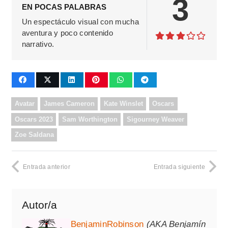
3
EN POCAS PALABRAS
Un espectáculo visual con mucha
aventura y poco contenido
narrativo.
Avatar
James Cameron
Kate Winslet
Oscars
Oscars 2023
Sam Worthington
Sigourney Weaver
Zoe Saldana
Entrada anterior
Entrada siguiente
Autor/a
BenjaminRobinson
(AKA Benjamín