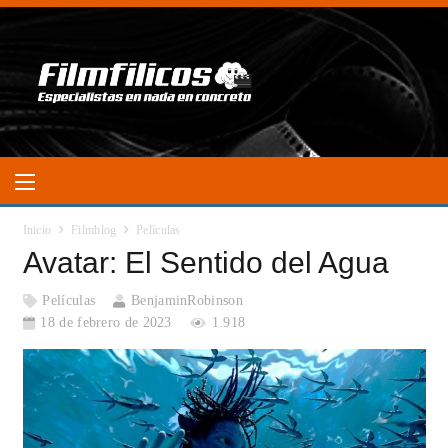
Inicio
Filmblog
Películas
Avatar: El Sentido del Agua
Películas
BenjaminRobinson
18 de febrero de 2023
1.918