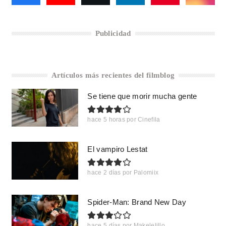
Publicidad
Artículos más recientes del filmblog
Se tiene que morir mucha gente
hace 5 horas
por
Cinefila
El vampiro Lestat
hace 2 días
por
Palomiix
Spider-Man: Brand New Day
hace 5 días
por
Makelelillo