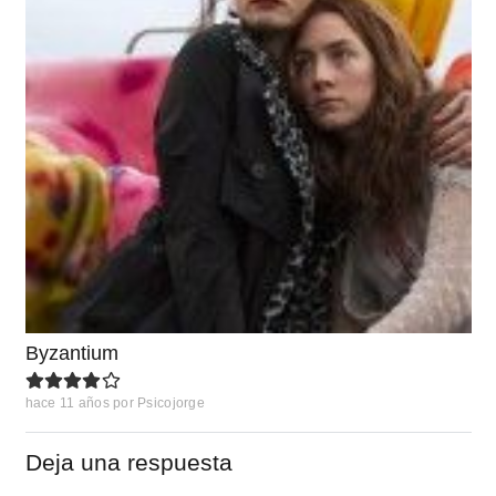
Byzantium
hace 11 años
por
Psicojorge
Deja una respuesta