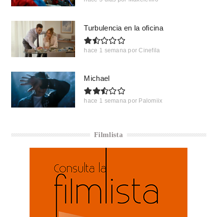
Turbulencia en la oficina
hace 1 semana
por
Cinefila
Michael
hace 1 semana
por
Palomiix
Filmlista