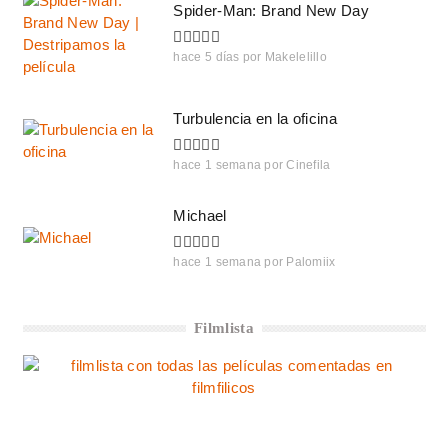
Spider-Man: Brand New Day
hace 5 días
por
Makelelillo
Turbulencia en la oficina
hace 1 semana
por
Cinefila
Michael
hace 1 semana
por
Palomiix
Filmlista