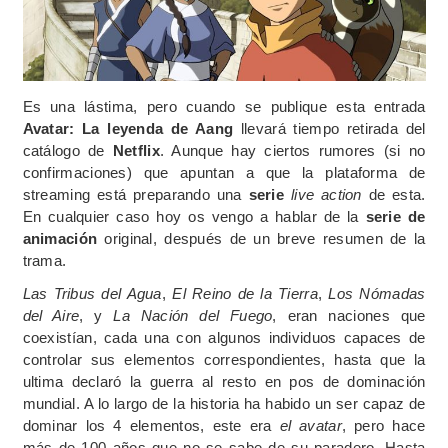
Es una lástima, pero cuando se publique esta entrada
Avatar: La leyenda de Aang
llevará tiempo retirada del
catálogo de
Netflix
. Aunque hay ciertos rumores (si no
confirmaciones) que apuntan a que la plataforma de
streaming está preparando una
serie
live action
de esta.
En cualquier caso hoy os vengo a hablar de la
serie de
animación
original, después de un breve resumen de la
trama.
Las Tribus del Agua
,
El Reino de la Tierra
,
Los Nómadas
del Aire
, y
La Nación del Fuego
, eran naciones que
coexistían, cada una con algunos individuos capaces de
controlar sus elementos correspondientes, hasta que la
ultima declaró la guerra al resto en pos de dominación
mundial. A lo largo de la historia ha habido un ser capaz de
dominar los 4 elementos, este era
el avatar
, pero hace
más de 100 años que no se sabe de su paradero. Hasta