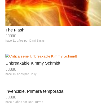
The Flash
hace 11 años
por
Dani Birras
Unbreakable Kimmy Schmidt
hace 10 años
por
Holly
Invencible. Primera temporada
hace 5 años
por
Dani Birras