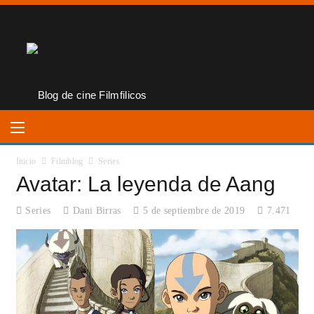
Inicio
Filmblog
Series
Avatar: La leyenda de Aang
Series
Dani Birras
5 de septiembre de 2019
7.471