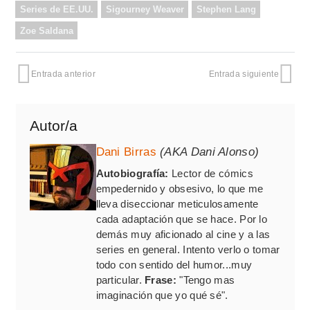
Series de EE.UU.
Sigourney Weaver
Stephen Lang
Zoe Saldana
Entrada anterior
Entrada siguiente
Autor/a
Dani Birras
(AKA Dani Alonso)
Autobiografía:
Lector de cómics
empedernido y obsesivo, lo que me
lleva diseccionar meticulosamente
cada adaptación que se hace. Por lo
demás muy aficionado al cine y a las
series en general. Intento verlo o tomar
todo con sentido del humor...muy
particular.
Frase:
"Tengo mas
imaginación que yo qué sé".