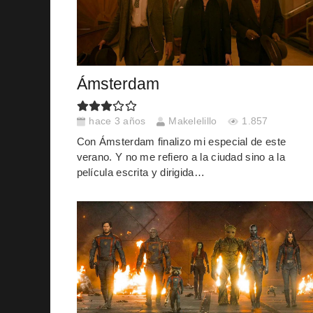
Ámsterdam
hace 3 años
Makelelillo
1.857
Con Ámsterdam finalizo mi especial de este
verano. Y no me refiero a la ciudad sino a la
película escrita y dirigida…