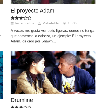
El proyecto Adam
hace 3 años
Makelelillo
1.805
A veces me gusta ver pelis ligeras, donde no tenga
e
que comerme la cabeza, un ejemplo: El proyecto
Adam, dirigido por Shawn…
Drumline