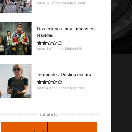
hace 10 años
por
Mierdipelis
Dos colgaos muy fumaos en
Navidad
hace 4 años
por
Makelelillo
Terminator: Destino oscuro
hace 4 años
por
Dani Birras
Filmlista