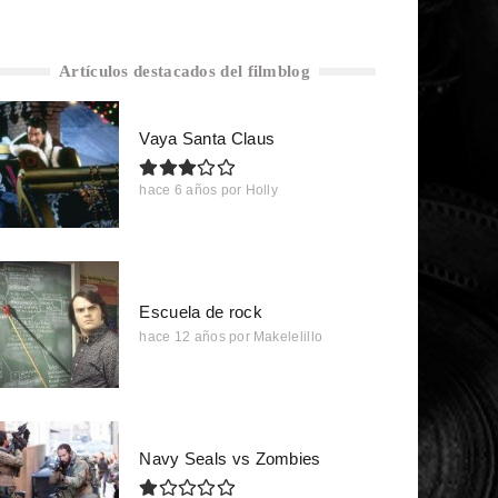
Artículos destacados del filmblog
Vaya Santa Claus
hace 6 años
por
Holly
Escuela de rock
hace 12 años
por
Makelelillo
Navy Seals vs Zombies