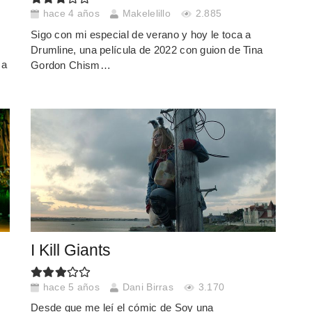
hace 4 años
Makelelillo
2.885
Sigo con mi especial de verano y hoy le toca a
Drumline, una película de 2022 con guion de Tina
 a
Gordon Chism…
I Kill Giants
hace 5 años
Dani Birras
3.170
Desde que me leí el cómic de Soy una