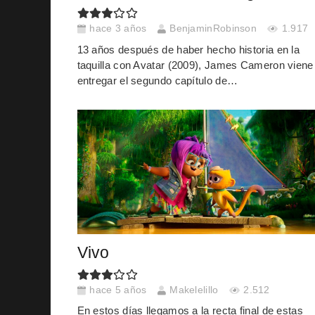
hace 3 años
BenjaminRobinson
1.917
13 años después de haber hecho historia en la
taquilla con Avatar (2009), James Cameron viene
entregar el segundo capítulo de…
Vivo
hace 5 años
Makelelillo
2.512
En estos días llegamos a la recta final de estas