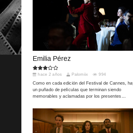
Emilia Pérez
hace 2 años
Palomiix
994
Como en cada edición del Festival de Cannes, ha
un puñado de películas que terminan siendo
memorables y aclamadas por los presentes…