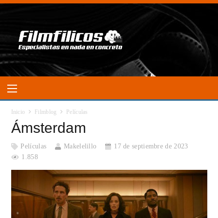
Inicio
Filmblog
Películas
Ámsterdam
Películas
Makelelillo
17 de septiembre de 2023
1.858