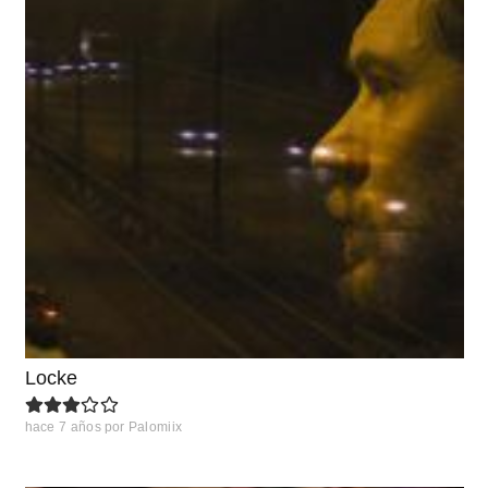
Locke
hace 7 años
por
Palomiix