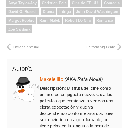
Anya Taylor-Joy
Christian Bale
Cine de EE.UU.
Comedia
David O. Russell
Drama
Intriga
John David Washington
Margot Robbie
Rami Malek
Robert De Niro
Romance
Zoe Saldana
Entrada anterior
Entrada siguiente
Autor/a
Makelelillo
(AKA Rafa Mollá)
Descripción:
Disfruta del cine como
un niño de un juguete nuevo. Odia las
películas que comienza a ver con una
cierta expectación y que va
descendiendo conforme avanza, pues
se convierten en algo infumable, no
tiene pelos en la lengua a la hora de