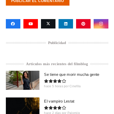
PUBLICAR EL COMENTARIO
Publicidad
Artículos más recientes del filmblog
Se tiene que morir mucha gente
hace 5 horas
por
Cinefila
El vampiro Lestat
hace 2 días
por
Palomiix