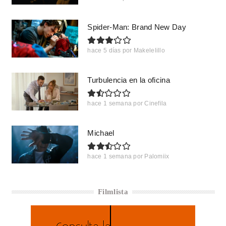
Spider-Man: Brand New Day
hace 5 días
por
Makelelillo
Turbulencia en la oficina
hace 1 semana
por
Cinefila
Michael
hace 1 semana
por
Palomiix
Filmlista