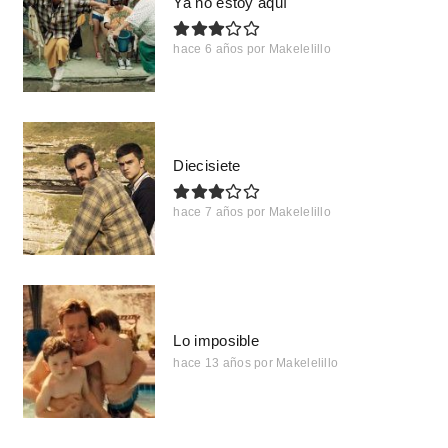
Ya no estoy aquí
hace 6 años
por
Makelelillo
Diecisiete
hace 7 años
por
Makelelillo
Lo imposible
hace 13 años
por
Makelelillo