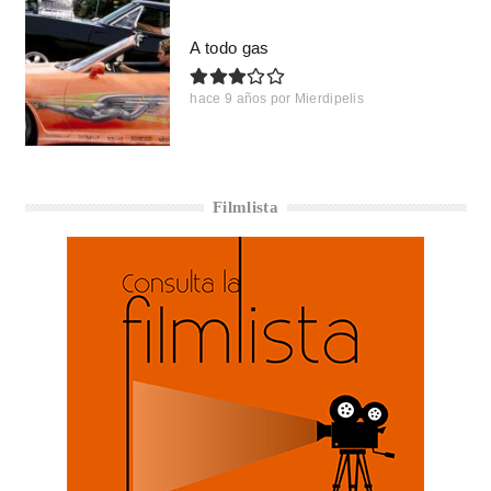
A todo gas
hace 9 años
por
Mierdipelis
Filmlista