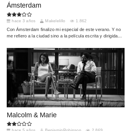
Ámsterdam
hace 3 años
Makelelillo
1.862
Con Ámsterdam finalizo mi especial de este verano. Y no
me refiero a la ciudad sino a la película escrita y dirigida…
Malcolm & Marie
hace 5 años
BenjaminRobinson
2.869