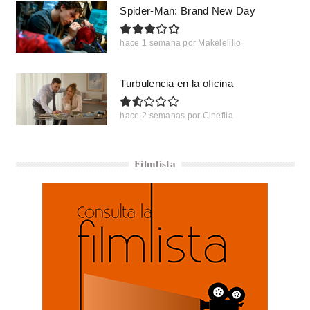
Spider-Man: Brand New Day
hace 1 semana
por
Makelelillo
Turbulencia en la oficina
hace 2 semanas
por
Cinefila
Filmlista