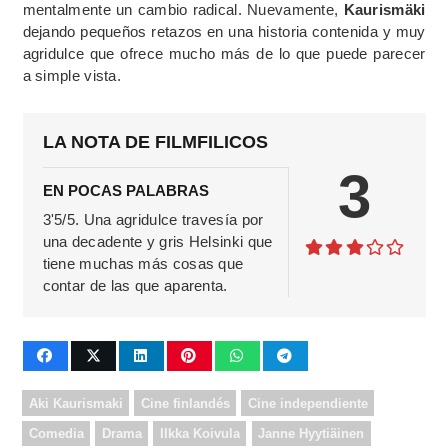
mentalmente un cambio radical. Nuevamente,
Kaurismäki
dejando pequeños retazos en una historia contenida y muy
agridulce que ofrece mucho más de lo que puede parecer
a simple vista.
LA NOTA DE FILMFILICOS
3
EN POCAS PALABRAS
3'5/5. Una agridulce travesía por
una decadente y gris Helsinki que
tiene muchas más cosas que
contar de las que aparenta.
Aki Kaurismaki
Cine finlandés
Cine independiente
Comedia
Drama
Ilkka Koivula
Janne Hyytiäinen