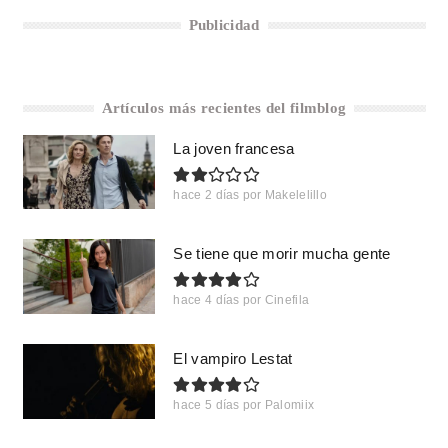
Publicidad
Artículos más recientes del filmblog
La joven francesa
hace 2 días
por
Makelelillo
Se tiene que morir mucha gente
hace 4 días
por
Cinefila
El vampiro Lestat
hace 5 días
por
Palomiix