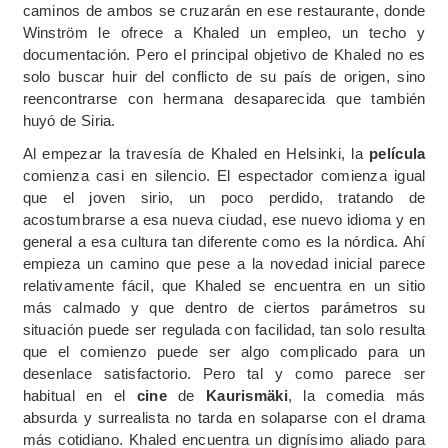
caminos de ambos se cruzarán en ese restaurante, donde
Winström le ofrece a Khaled un empleo, un techo y
documentación. Pero el principal objetivo de Khaled no es
solo buscar huir del conflicto de su país de origen, sino
reencontrarse con hermana desaparecida que también
huyó de Siria.
Al empezar la travesía de Khaled en Helsinki, la
película
comienza casi en silencio. El espectador comienza igual
que el joven sirio, un poco perdido, tratando de
acostumbrarse a esa nueva ciudad, ese nuevo idioma y en
general a esa cultura tan diferente como es la nórdica. Ahí
empieza un camino que pese a la novedad inicial parece
relativamente fácil, que Khaled se encuentra en un sitio
más calmado y que dentro de ciertos parámetros su
situación puede ser regulada con facilidad, tan solo resulta
que el comienzo puede ser algo complicado para un
desenlace satisfactorio. Pero tal y como parece ser
habitual en el
cine
de
Kaurismäki
, la comedia más
absurda y surrealista no tarda en solaparse con el drama
más cotidiano. Khaled encuentra un dignísimo aliado para