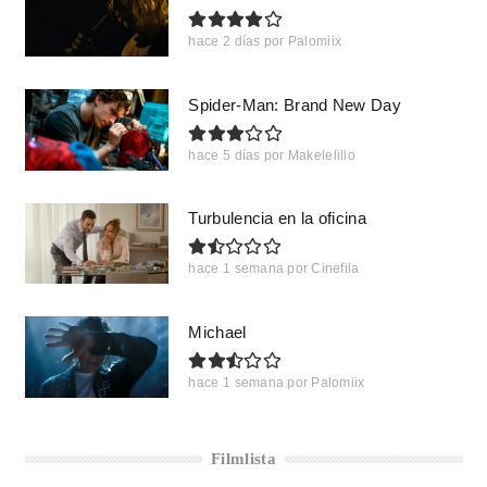
hace 2 días
por
Palomiix
Spider-Man: Brand New Day
hace 5 días
por
Makelelillo
Turbulencia en la oficina
hace 1 semana
por
Cinefila
Michael
hace 1 semana
por
Palomiix
Filmlista