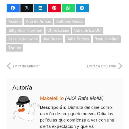
Acción
Ana de Armas
Anthony Russo
Billy Bob Thornton
Chris Evans
Cine de EE.UU.
Jessica Henwick
Joe Russo
Julia Butters
Ryan Gosling
Thriller
Entrada anterior
Entrada siguiente
Autor/a
Makelelillo
(AKA Rafa Mollá)
Descripción:
Disfruta del cine como
un niño de un juguete nuevo. Odia las
películas que comienza a ver con una
cierta expectación y que va