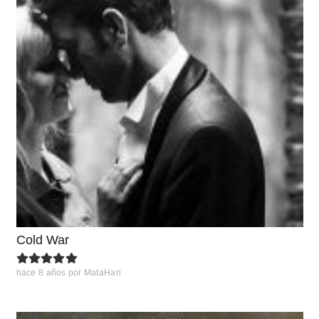
Cold War
hace 8 años
por
MataHari