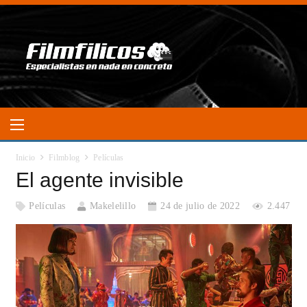
Inicio
Filmblog
Películas
El agente invisible
Películas
Makelelillo
24 de julio de 2022
2.447