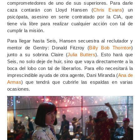
comprometedores de uno de sus superiores. Para darle
caza contarán con Lloyd Hansen (
Chris Evans
) un
psicópata, asesino en serie contratado por la CIA, que
tiene vía libre para realizar cualquier acción con tal de
cumplir la misión.
Para llegar hasta Seis, Hansen secuestra al reclutador y
mentor de Gentry: Donald Fitzroy (
Billy Bob Thornton
)
junto a su sobrina
Claire (
Julia Butters
). Esto hará que
Seis, no solo deje de huir, sino que vaya directamente a la
boca del lobo con tal de liberarlos. Para ello necesitará la
imprescindible ayuda de otra agente, Dani Miranda (
Ana de
Armas
) que tendrá que cubrirle las espaldas en varias
ocasiones.