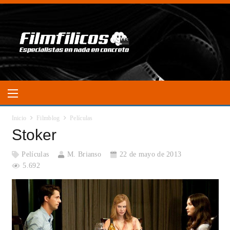
Inicio
Filmblog
Películas
Stoker
Películas
M. Brianso
22 de mayo de 2013
5.692