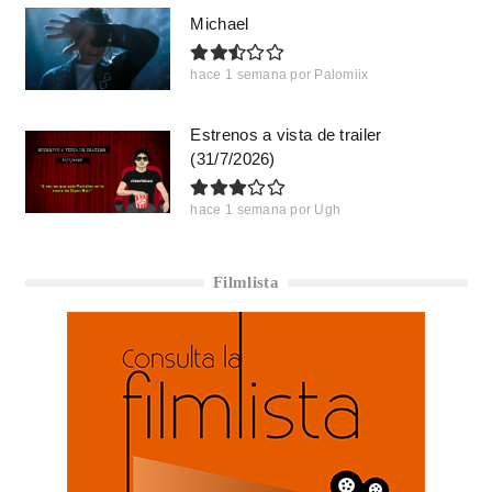
Michael
hace 1 semana
por
Palomiix
Estrenos a vista de trailer
(31/7/2026)
hace 1 semana
por
Ugh
Filmlista