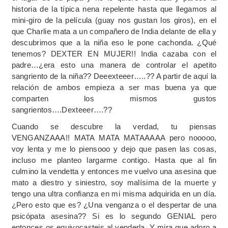
historia de la típica nena repelente hasta que llegamos al
mini-giro de la película (guay nos gustan los giros), en el
que Charlie mata a un compañero de India delante de ella y
descubrimos que a la niña eso le pone cachonda. ¿Qué
tenemos? DEXTER EN MUJER!! India cazaba con el
padre…¿era esto una manera de controlar el apetito
sangriento de la niña?? Deeexteeer…..?? A partir de aquí la
relación de ambos empieza a ser mas buena ya que
comparten los mismos gustos
sangrientos….Dexteeer….??
Cuando se descubre la verdad, tu piensas
VENGANZAAA!! MATA MATA MATAAAAA pero nooooo,
voy lenta y me lo piensooo y dejo que pasen las cosas,
incluso me planteo largarme contigo. Hasta que al fin
culmino la vendetta y entonces me vuelvo una asesina que
mato a diestro y siniestro, soy malísima de la muerte y
tengo una ultra confianza en mi misma adquirida en un día.
¿Pero esto que es? ¿Una venganza o el despertar de una
psicópata asesina?? Si es lo segundo GENIAL pero
entonces os equivocasteis al venderla. Y mira que adoro a