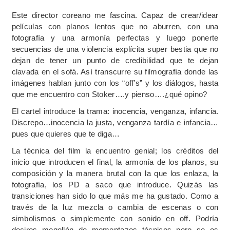
Este director coreano me fascina. Capaz de crear/idear
películas con planos lentos que no aburren, con una
fotografía y una armonía perfectas y luego ponerte
secuencias de una violencia explícita super bestia que no
dejan de tener un punto de credibilidad que te dejan
clavada en el sofá. Así transcurre su filmografía donde las
imágenes hablan junto con los “off’s” y los diálogos, hasta
que me encuentro con Stoker….y pienso….¿qué opino?
El cartel introduce la trama: inocencia, venganza, infancia.
Discrepo…inocencia la justa, venganza tardía e infancia…
pues que quieres que te diga…
La técnica del film la encuentro genial; los créditos del
inicio que introducen el final, la armonía de los planos, su
composición y la manera brutal con la que los enlaza, la
fotografía, los PD a saco que introduce. Quizás las
transiciones han sido lo que más me ha gustado. Como a
través de la luz mezcla o cambia de escenas o con
simbolismos o simplemente con sonido en off. Podría
deciros mogollón de momentazos técnicos pero se os