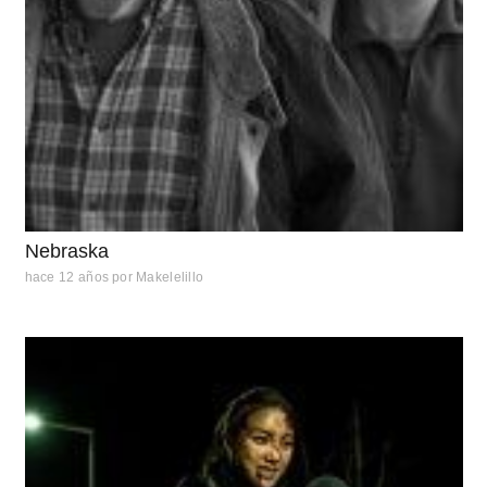
Nebraska
hace 12 años
por
Makelelillo