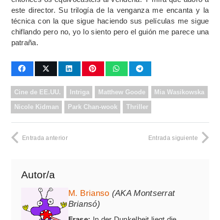
este director. Su trilogía de la venganza me encanta y la
técnica con la que sigue haciendo sus películas me sigue
chiflando pero no, yo lo siento pero el guión me parece una
patraña.
Cine de EE.UU.
Intriga
Matthew Goode
Mia Wasikowska
Nicole Kidman
Park Chan-wook
Thriller
Entrada anterior
Entrada siguiente
Autor/a
M. Brianso
(AKA Montserrat
Briansó)
Frase:
In der Dunkelheit liegt die