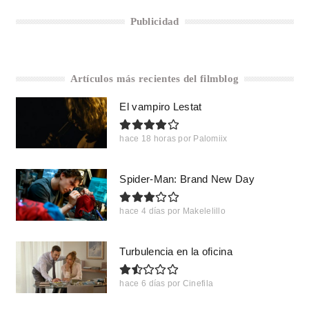
Publicidad
Artículos más recientes del filmblog
El vampiro Lestat
hace 18 horas
por
Palomiix
Spider-Man: Brand New Day
hace 4 días
por
Makelelillo
Turbulencia en la oficina
hace 6 días
por
Cinefila