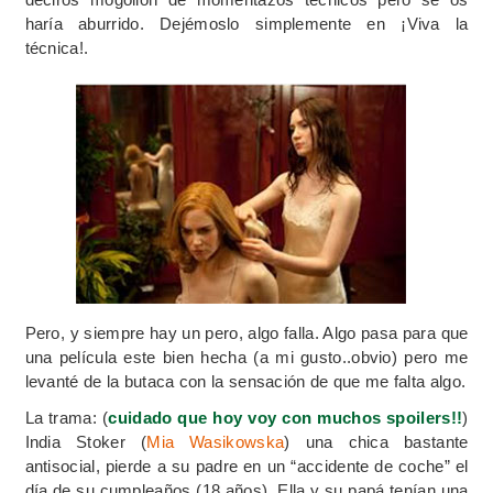
haría aburrido. Dejémoslo simplemente en ¡Viva la
técnica!.
Pero, y siempre hay un pero, algo falla. Algo pasa para que
una película este bien hecha (a mi gusto..obvio) pero me
levanté de la butaca con la sensación de que me falta algo.
La trama: (
cuidado que hoy voy con muchos spoilers!!
)
India Stoker (
Mia Wasikowska
) una chica bastante
antisocial, pierde a su padre en un “accidente de coche” el
día de su cumpleaños (18 años). Ella y su papá tenían una