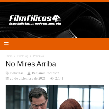
Inicio
Filmblog
Películas
No Mires Arriba
Películas
BenjaminRobinson
25 de diciembre de 2021
2.141