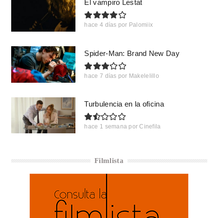
El vampiro Lestat
hace 4 días
por
Palomiix
Spider-Man: Brand New Day
hace 7 días
por
Makelelillo
Turbulencia en la oficina
hace 1 semana
por
Cinefila
Filmlista