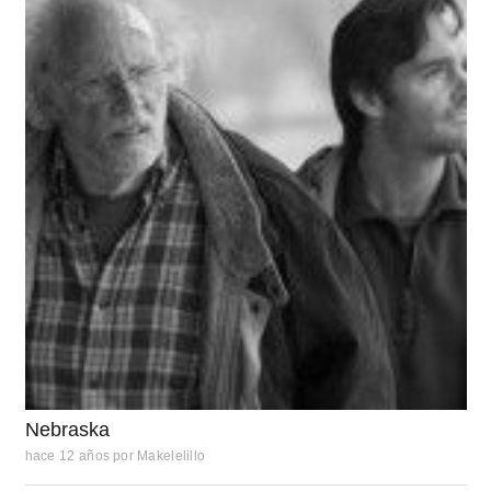
Nebraska
hace 12 años
por
Makelelillo