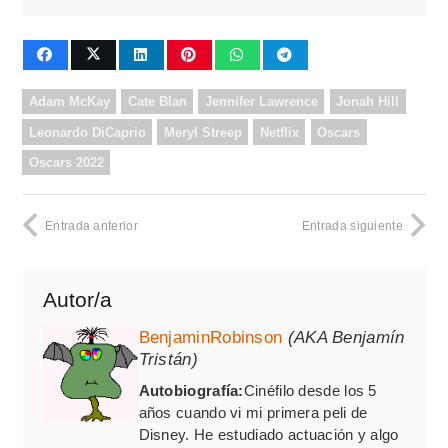
Adam McKay
Cate Blan
Jennifer Lawrence
Jonah Hill
Leonardo DiCaprio
Meryl Streep
Netflix
Oscars
Oscars 2022
Entrada anterior
Entrada siguiente
Autor/a
BenjaminRobinson
(AKA Benjamín
Tristán)
Autobiografía:
Cinéfilo desde los 5
años cuando vi mi primera peli de
Disney. He estudiado actuación y algo