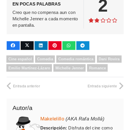
2
EN POCAS PALABRAS
Creo que no compensa aun con
Michelle Jenner a cada momento
en pantalla.
Cine español
Comedia
Comedia romántica
Dani Rovira
Emilio Martínez-Lázaro
Michelle Jenner
Romance
Entrada anterior
Entrada siguiente
Autor/a
Makelelillo
(AKA Rafa Mollá)
Descripción:
Disfruta del cine como