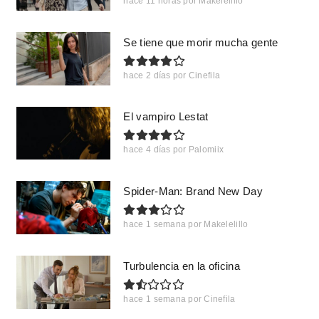
hace 11 horas
por
Makelelillo
Se tiene que morir mucha gente
hace 2 días
por
Cinefila
El vampiro Lestat
hace 4 días
por
Palomiix
Spider-Man: Brand New Day
hace 1 semana
por
Makelelillo
Turbulencia en la oficina
hace 1 semana
por
Cinefila