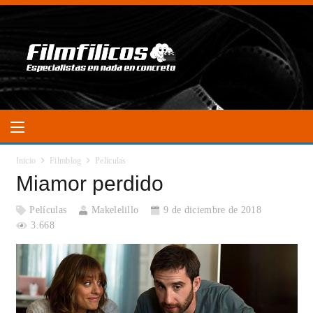
Inicio
Filmblog
Películas
Miamor perdido
Películas
Makelelillo
9 de diciembre de 2018
3.668