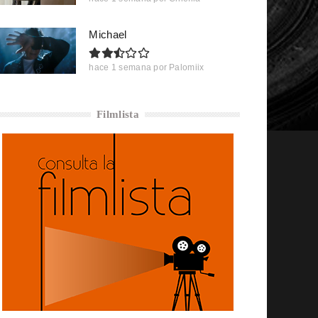
Michael
hace 1 semana
por
Palomiix
Filmlista