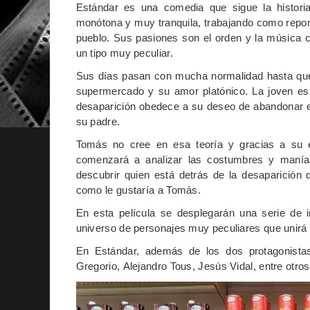
Estándar es una comedia que sigue la histor
monótona y muy tranquila, trabajando como rep
pueblo. Sus pasiones son el orden y la música 
un tipo muy peculiar.
Sus días pasan con mucha normalidad hasta qu
supermercado y su amor platónico. La joven es 
desaparición obedece a su deseo de abandonar el
su padre.
Tomás no cree en esa teoría y gracias a su ex
comenzará a analizar las costumbres y manías 
descubrir quien está detrás de la desaparición
como le gustaría a Tomás.
En esta película se desplegarán una serie de i
universo de personajes muy peculiares que unir
En Estándar, además de los dos protagonist
Gregorio,
Alejandro Tous,
Jesús Vidal,
entre otros