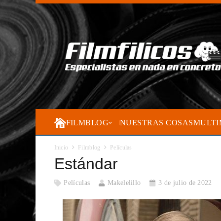
FILMBLOG
NUESTRAS COSAS
MULTI
Inicio
Filmblog
Películas
Estándar
Películas
Makelelillo
3 de julio de 2022