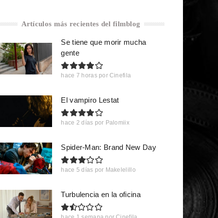
Artículos más recientes del filmblog
Se tiene que morir mucha
gente
hace 7 horas
por
Cinefila
El vampiro Lestat
hace 2 días
por
Palomiix
Spider-Man: Brand New Day
hace 5 días
por
Makelelillo
Turbulencia en la oficina
hace 1 semana
por
Cinefila