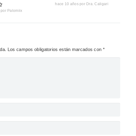
hace 10 años
por
Dra. Caligari
por
Palomiix
ada.
Los campos obligatorios están marcados con
*