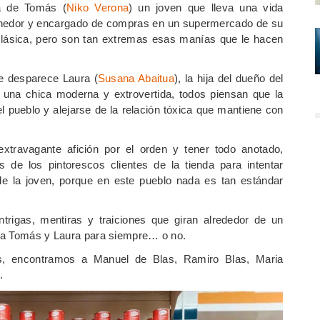
ia de Tomás (
Niko Verona
) un joven que lleva una vida
onedor y encargado de compras en un supermercado de su
clásica, pero son tan extremas esas manías que le hacen
e desparece Laura (
Susana Abaitua
), la hija del dueño del
una chica moderna y extrovertida, todos piensan que la
 pueblo y alejarse de la relación tóxica que mantiene con
travagante afición por el orden y tener todo anotado,
de los pintorescos clientes de la tienda para intentar
 de la joven, porque en este pueblo nada es tan estándar
ntrigas, mentiras y traiciones que giran alrededor de un
á a Tomás y Laura para siempre… o no.
as, encontramos a
Manuel de Blas,
Ramiro Blas,
Maria
.