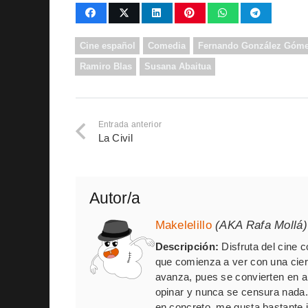
Cine español
Comedia
Fernando González Góm
Ramiro Blas
Susana Abaitua
Entrada anterior
La Civil
Autor/a
Makelelillo
(AKA Rafa Mollá)
Descripción:
Disfruta del cine 
que comienza a ver con una cie
avanza, pues se convierten en al
opinar y nunca se censura nada
en concreto, me gusta bastante in