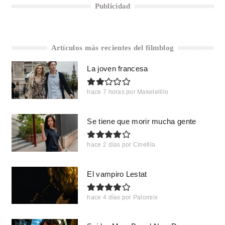
Publicidad
Artículos más recientes del filmblog
La joven francesa
hace 7 horas
por
Makelelillo
Se tiene que morir mucha gente
hace 2 días
por
Cinefila
El vampiro Lestat
hace 4 días
por
Palomiix