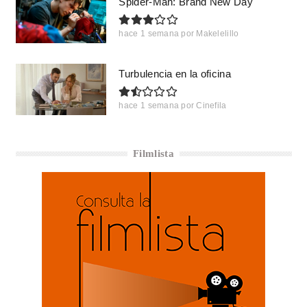
Spider-Man: Brand New Day
hace 1 semana
por
Makelelillo
Turbulencia en la oficina
hace 1 semana
por
Cinefila
Filmlista